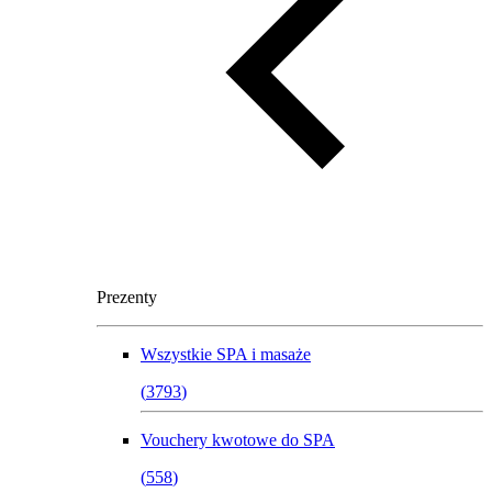
Prezenty
Wszystkie
SPA i masaże
(
3793
)
Vouchery kwotowe do SPA
(
558
)