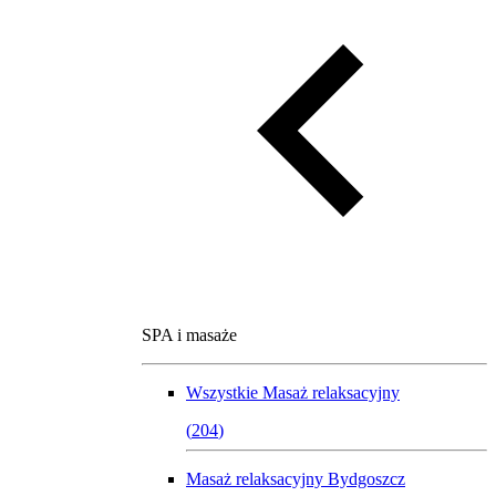
SPA i masaże
Wszystkie
Masaż relaksacyjny
(
204
)
Masaż relaksacyjny Bydgoszcz