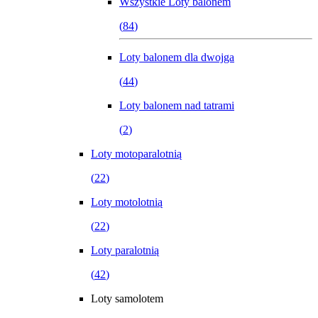
Wszystkie
Loty balonem
(
84
)
Loty balonem dla dwojga
(
44
)
Loty balonem nad tatrami
(
2
)
Loty motoparalotnią
(
22
)
Loty motolotnią
(
22
)
Loty paralotnią
(
42
)
Loty samolotem