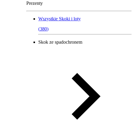
Prezenty
Wszystkie
Skoki i loty
(
380
)
Skok ze spadochronem