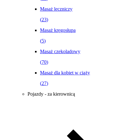
Masaż leczniczy
(
23
)
Masaż kręgosłupa
(
5
)
Masaż czekoladowy
(
70
)
Masaż dla kobiet w ciąży
(
27
)
Pojazdy - za kierownicą