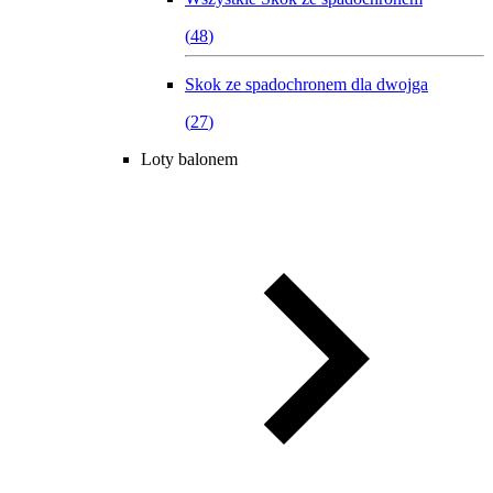
(
48
)
Skok ze spadochronem dla dwojga
(
27
)
Loty balonem