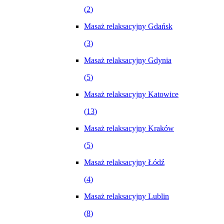
(
2
)
Masaż relaksacyjny Gdańsk
(
3
)
Masaż relaksacyjny Gdynia
(
5
)
Masaż relaksacyjny Katowice
(
13
)
Masaż relaksacyjny Kraków
(
5
)
Masaż relaksacyjny Łódź
(
4
)
Masaż relaksacyjny Lublin
(
8
)