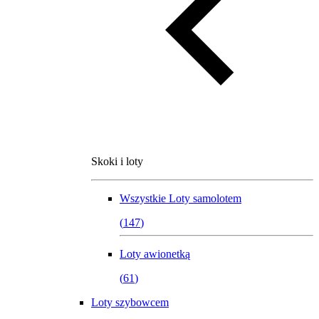
Skoki i loty
Wszystkie
Loty samolotem
(
147
)
Loty awionetką
(
61
)
Loty szybowcem