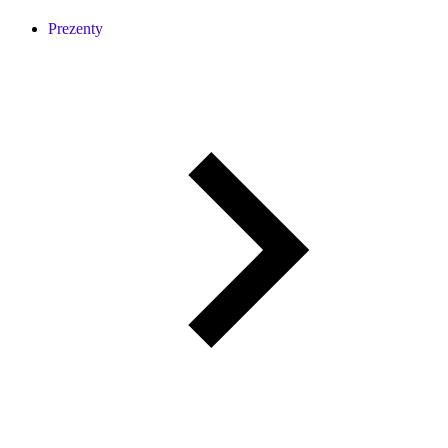
Prezenty