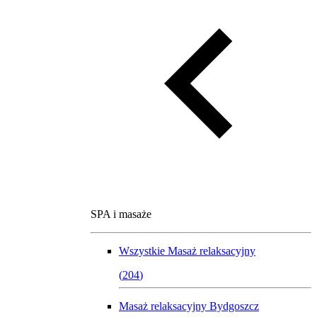
SPA i masaże
Wszystkie
Masaż relaksacyjny
(
204
)
Masaż relaksacyjny Bydgoszcz