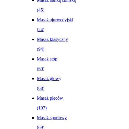
Masaż bańką chińską
(
45
)
Masaż ajurwedyjski
(
24
)
Masaż klasyczny
(
94
)
Masaż stóp
(
60
)
Masaż głowy
(
68
)
Masaż pleców
(
107
)
Masaż sportowy
(
69
)