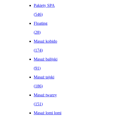
Pakiety SPA
(
546
)
Floating
(
28
)
Masaż kobido
(
174
)
Masaż balijski
(
91
)
Masaż tajski
(
186
)
Masaż twarzy
(
151
)
Masaż lomi lomi