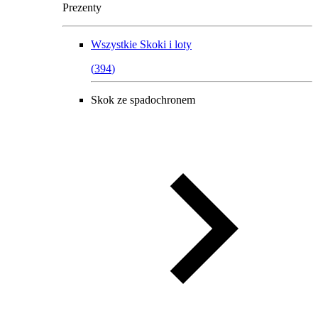
Prezenty
Wszystkie
Skoki i loty
(
394
)
Skok ze spadochronem