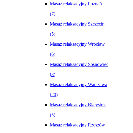
Masaż relaksacyjny Poznań
(
7
)
Masaż relaksacyjny Szczecin
(
5
)
Masaż relaksacyjny Wrocław
(
6
)
Masaż relaksacyjny Sosnowiec
(
3
)
Masaż relaksacyjny Warszawa
(
20
)
Masaż relaksacyjny Białystok
(
5
)
Masaż relaksacyjny Rzeszów