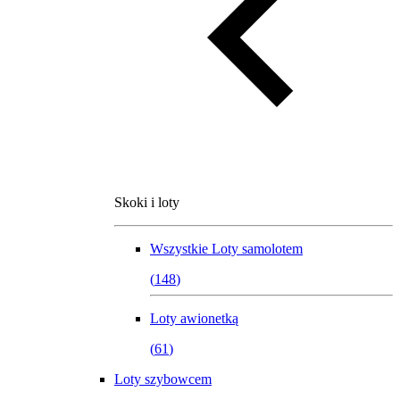
Skoki i loty
Wszystkie
Loty samolotem
(
148
)
Loty awionetką
(
61
)
Loty szybowcem