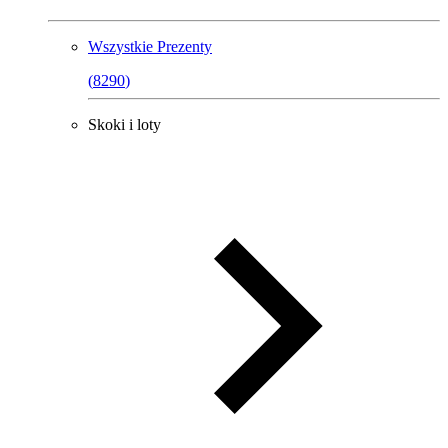
Wszystkie
Prezenty
(
8290
)
Skoki i loty