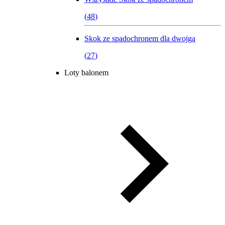
(
48
)
Skok ze spadochronem dla dwojga
(
27
)
Loty balonem