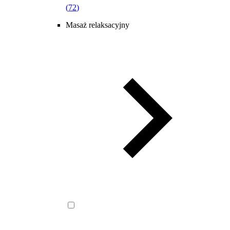
(
72
)
Masaż relaksacyjny