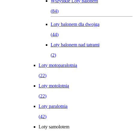
Wszystkie
Loty balonem
(
84
)
Loty balonem dla dwojga
(
44
)
Loty balonem nad tatrami
(
2
)
Loty motoparalotnią
(
22
)
Loty motolotnią
(
22
)
Loty paralotnią
(
42
)
Loty samolotem