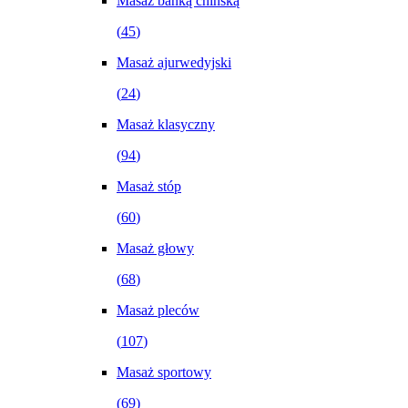
Masaż bańką chińską
(
45
)
Masaż ajurwedyjski
(
24
)
Masaż klasyczny
(
94
)
Masaż stóp
(
60
)
Masaż głowy
(
68
)
Masaż pleców
(
107
)
Masaż sportowy
(
69
)