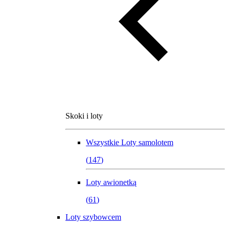
Skoki i loty
Wszystkie
Loty samolotem
(
147
)
Loty awionetką
(
61
)
Loty szybowcem