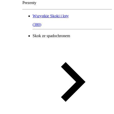
Prezenty
Wszystkie
Skoki i loty
(
380
)
Skok ze spadochronem