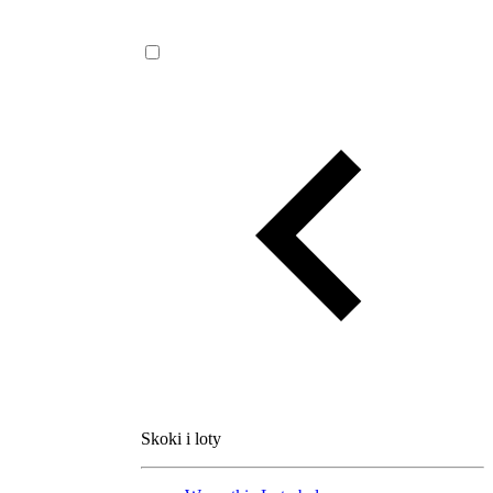
Skoki i loty