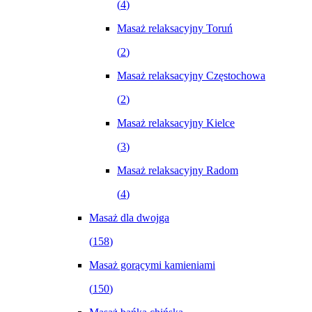
(
4
)
Masaż relaksacyjny Toruń
(
2
)
Masaż relaksacyjny Częstochowa
(
2
)
Masaż relaksacyjny Kielce
(
3
)
Masaż relaksacyjny Radom
(
4
)
Masaż dla dwojga
(
158
)
Masaż gorącymi kamieniami
(
150
)