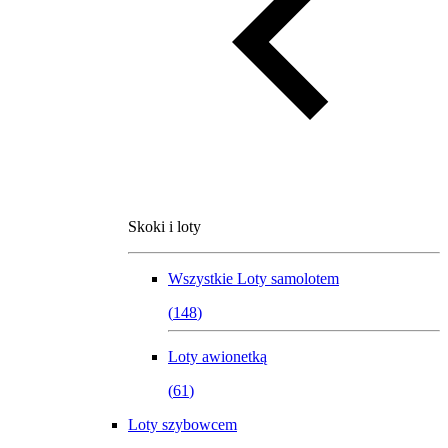
Skoki i loty
Wszystkie
Loty samolotem
(
148
)
Loty awionetką
(
61
)
Loty szybowcem