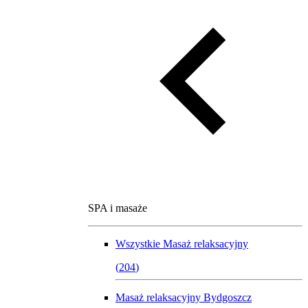
SPA i masaże
Wszystkie
Masaż relaksacyjny
(
204
)
Masaż relaksacyjny Bydgoszcz