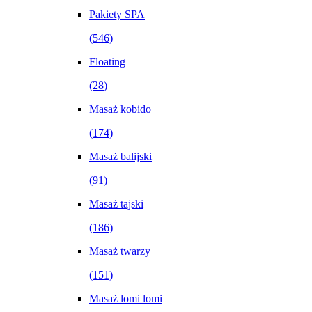
Pakiety SPA
(
546
)
Floating
(
28
)
Masaż kobido
(
174
)
Masaż balijski
(
91
)
Masaż tajski
(
186
)
Masaż twarzy
(
151
)
Masaż lomi lomi