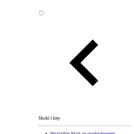
Skoki i loty
Wszystkie
Skok ze spadochronem