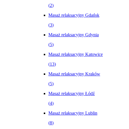
(
2
)
Masaż relaksacyjny Gdańsk
(
3
)
Masaż relaksacyjny Gdynia
(
5
)
Masaż relaksacyjny Katowice
(
13
)
Masaż relaksacyjny Kraków
(
5
)
Masaż relaksacyjny Łódź
(
4
)
Masaż relaksacyjny Lublin
(
8
)