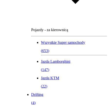
Pojazdy - za kierownicą
Wszystkie
Super samochody
(
653
)
Jazda Lamborghini
(
147
)
Jazda KTM
(
22
)
Drifting
(
4
)