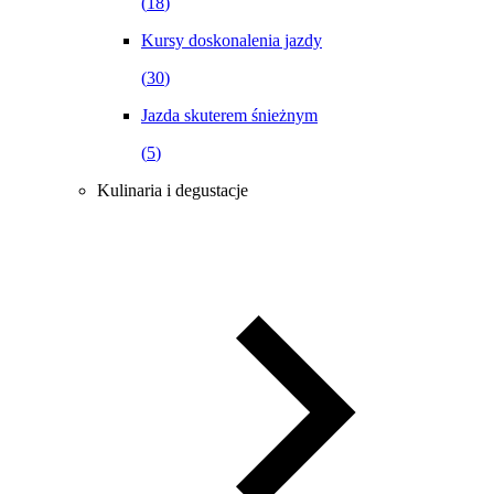
(
18
)
Kursy doskonalenia jazdy
(
30
)
Jazda skuterem śnieżnym
(
5
)
Kulinaria i degustacje