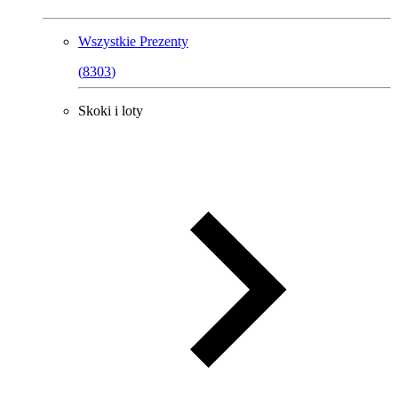
Wszystkie
Prezenty
(
8303
)
Skoki i loty