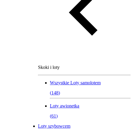
Skoki i loty
Wszystkie
Loty samolotem
(
148
)
Loty awionetką
(
61
)
Loty szybowcem