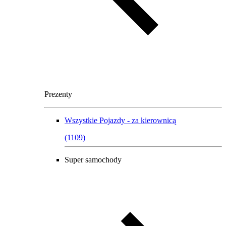
Prezenty
Wszystkie
Pojazdy - za kierownicą
(
1109
)
Super samochody