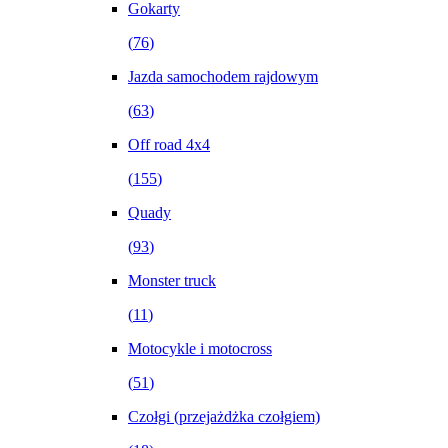
Gokarty
(
76
)
Jazda samochodem rajdowym
(
63
)
Off road 4x4
(
155
)
Quady
(
93
)
Monster truck
(
11
)
Motocykle i motocross
(
51
)
Czołgi (przejażdżka czołgiem)