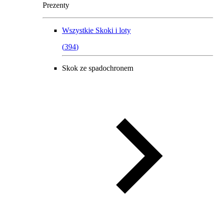
Prezenty
Wszystkie
Skoki i loty
(
394
)
Skok ze spadochronem