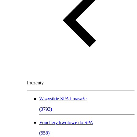
Prezenty
Wszystkie
SPA i masaże
(
3793
)
Vouchery kwotowe do SPA
(
558
)