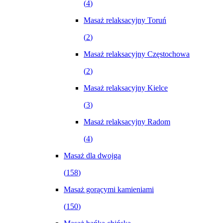
(
4
)
Masaż relaksacyjny Toruń
(
2
)
Masaż relaksacyjny Częstochowa
(
2
)
Masaż relaksacyjny Kielce
(
3
)
Masaż relaksacyjny Radom
(
4
)
Masaż dla dwojga
(
158
)
Masaż gorącymi kamieniami
(
150
)