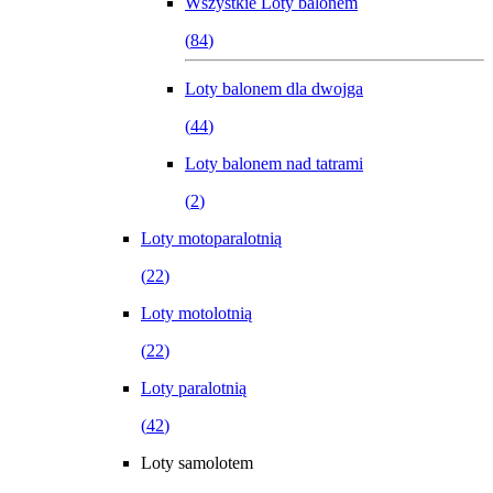
Wszystkie
Loty balonem
(
84
)
Loty balonem dla dwojga
(
44
)
Loty balonem nad tatrami
(
2
)
Loty motoparalotnią
(
22
)
Loty motolotnią
(
22
)
Loty paralotnią
(
42
)
Loty samolotem