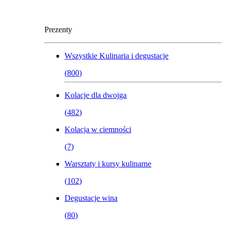
Prezenty
Wszystkie
Kulinaria i degustacje
(
800
)
Kolacje dla dwojga
(
482
)
Kolacja w ciemności
(
7
)
Warsztaty i kursy kulinarne
(
102
)
Degustacje wina
(
80
)