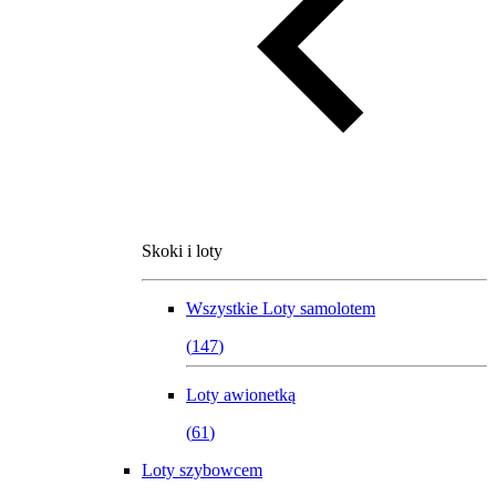
Skoki i loty
Wszystkie
Loty samolotem
(
147
)
Loty awionetką
(
61
)
Loty szybowcem