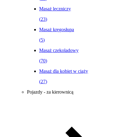
Masaż leczniczy
(
23
)
Masaż kręgosłupa
(
5
)
Masaż czekoladowy
(
70
)
Masaż dla kobiet w ciąży
(
27
)
Pojazdy - za kierownicą