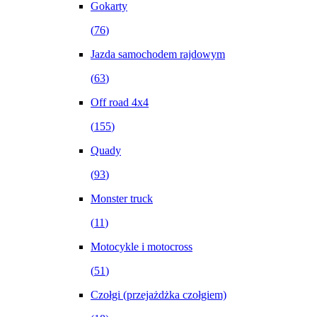
Gokarty
(
76
)
Jazda samochodem rajdowym
(
63
)
Off road 4x4
(
155
)
Quady
(
93
)
Monster truck
(
11
)
Motocykle i motocross
(
51
)
Czołgi (przejażdżka czołgiem)