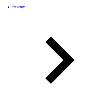
Prezenty