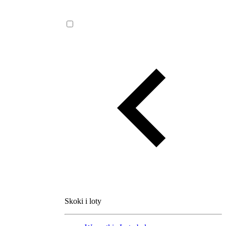
Skoki i loty