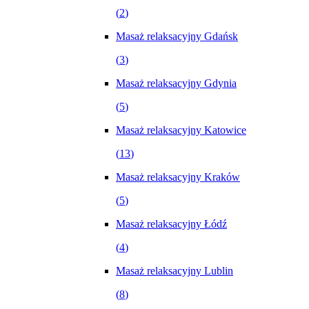
(
2
)
Masaż relaksacyjny Gdańsk
(
3
)
Masaż relaksacyjny Gdynia
(
5
)
Masaż relaksacyjny Katowice
(
13
)
Masaż relaksacyjny Kraków
(
5
)
Masaż relaksacyjny Łódź
(
4
)
Masaż relaksacyjny Lublin
(
8
)