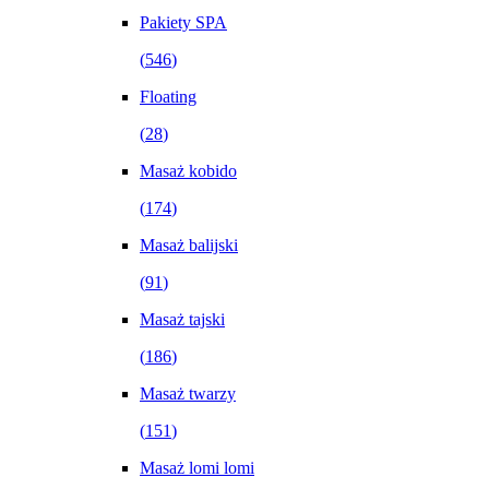
Pakiety SPA
(
546
)
Floating
(
28
)
Masaż kobido
(
174
)
Masaż balijski
(
91
)
Masaż tajski
(
186
)
Masaż twarzy
(
151
)
Masaż lomi lomi