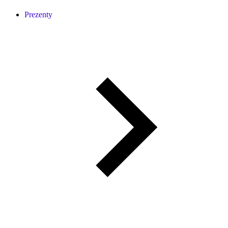
Prezenty