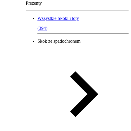
Prezenty
Wszystkie
Skoki i loty
(
394
)
Skok ze spadochronem