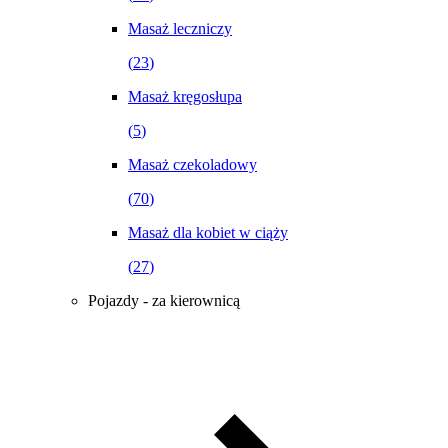
Masaż leczniczy
(
23
)
Masaż kręgosłupa
(
5
)
Masaż czekoladowy
(
70
)
Masaż dla kobiet w ciąży
(
27
)
Pojazdy - za kierownicą