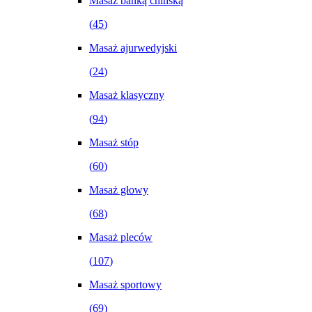
Masaż bańką chińską
(
45
)
Masaż ajurwedyjski
(
24
)
Masaż klasyczny
(
94
)
Masaż stóp
(
60
)
Masaż głowy
(
68
)
Masaż pleców
(
107
)
Masaż sportowy
(
69
)