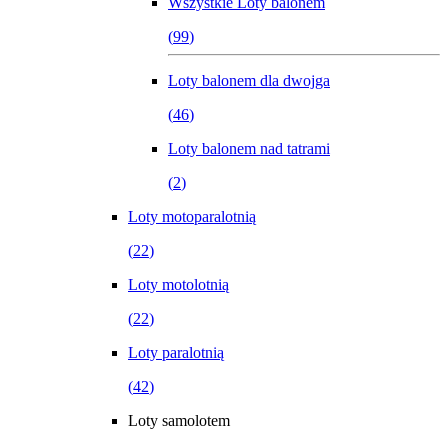
Wszystkie
Loty balonem
(
99
)
Loty balonem dla dwojga
(
46
)
Loty balonem nad tatrami
(
2
)
Loty motoparalotnią
(
22
)
Loty motolotnią
(
22
)
Loty paralotnią
(
42
)
Loty samolotem