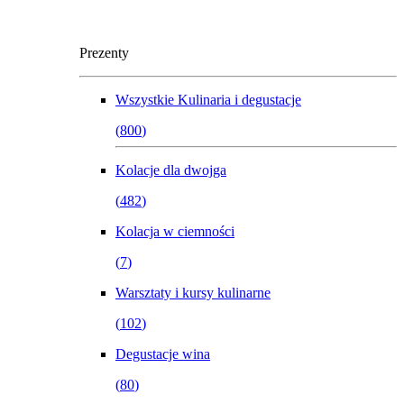
Prezenty
Wszystkie
Kulinaria i degustacje
(
800
)
Kolacje dla dwojga
(
482
)
Kolacja w ciemności
(
7
)
Warsztaty i kursy kulinarne
(
102
)
Degustacje wina
(
80
)