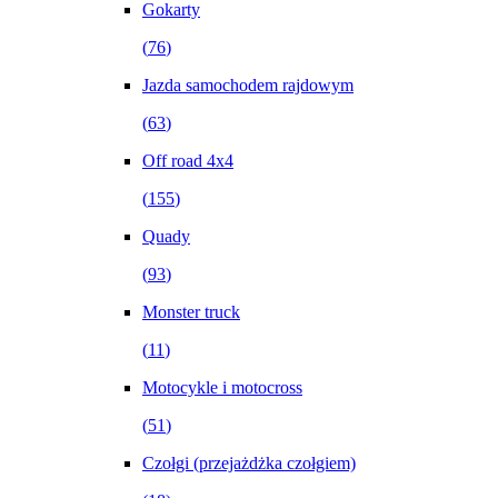
Gokarty
(
76
)
Jazda samochodem rajdowym
(
63
)
Off road 4x4
(
155
)
Quady
(
93
)
Monster truck
(
11
)
Motocykle i motocross
(
51
)
Czołgi (przejażdżka czołgiem)