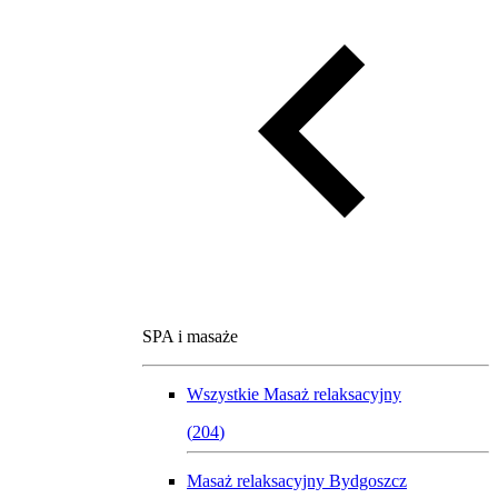
SPA i masaże
Wszystkie
Masaż relaksacyjny
(
204
)
Masaż relaksacyjny Bydgoszcz