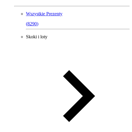
Wszystkie
Prezenty
(
8290
)
Skoki i loty