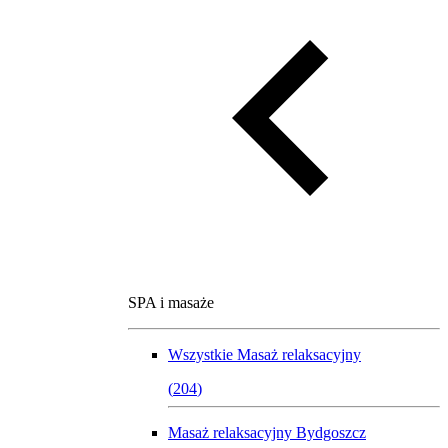
SPA i masaże
Wszystkie
Masaż relaksacyjny
(
204
)
Masaż relaksacyjny Bydgoszcz