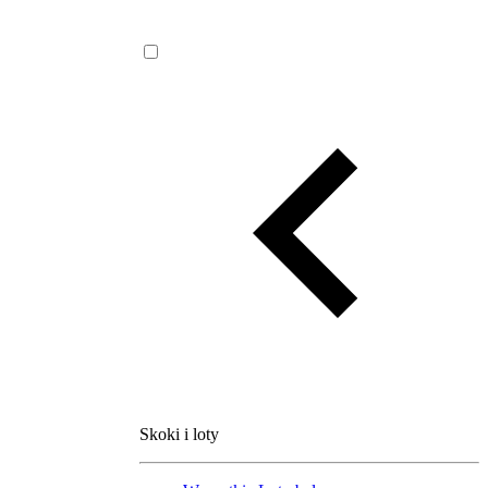
Skoki i loty