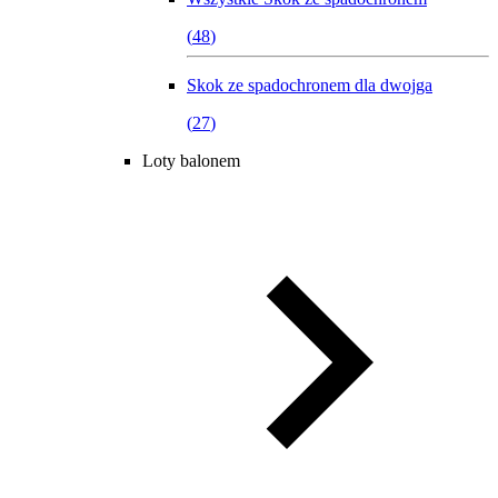
(
48
)
Skok ze spadochronem dla dwojga
(
27
)
Loty balonem