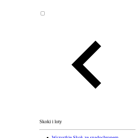
Skoki i loty
Wszystkie
Skok ze spadochronem