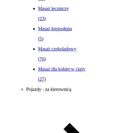
Masaż leczniczy
(
23
)
Masaż kręgosłupa
(
5
)
Masaż czekoladowy
(
70
)
Masaż dla kobiet w ciąży
(
27
)
Pojazdy - za kierownicą