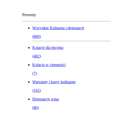
Prezenty
Wszystkie
Kulinaria i degustacje
(
800
)
Kolacje dla dwojga
(
482
)
Kolacja w ciemności
(
7
)
Warsztaty i kursy kulinarne
(
102
)
Degustacje wina
(
80
)