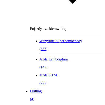
Pojazdy - za kierownicą
Wszystkie
Super samochody
(
653
)
Jazda Lamborghini
(
147
)
Jazda KTM
(
22
)
Drifting
(
4
)