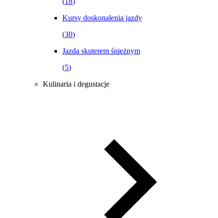
(
18
)
Kursy doskonalenia jazdy
(
30
)
Jazda skuterem śnieżnym
(
5
)
Kulinaria i degustacje