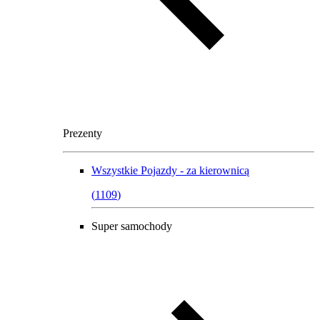
Prezenty
Wszystkie
Pojazdy - za kierownicą
(
1109
)
Super samochody