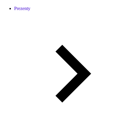
Prezenty