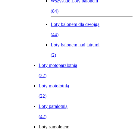
Wszystkie
Loty balonem
(
84
)
Loty balonem dla dwojga
(
44
)
Loty balonem nad tatrami
(
2
)
Loty motoparalotnią
(
22
)
Loty motolotnią
(
22
)
Loty paralotnią
(
42
)
Loty samolotem