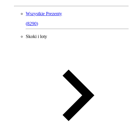
Wszystkie
Prezenty
(
8290
)
Skoki i loty