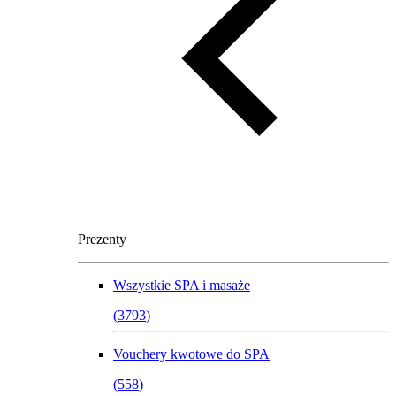
Prezenty
Wszystkie
SPA i masaże
(
3793
)
Vouchery kwotowe do SPA
(
558
)