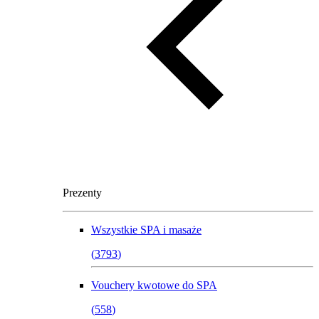
Prezenty
Wszystkie
SPA i masaże
(
3793
)
Vouchery kwotowe do SPA
(
558
)