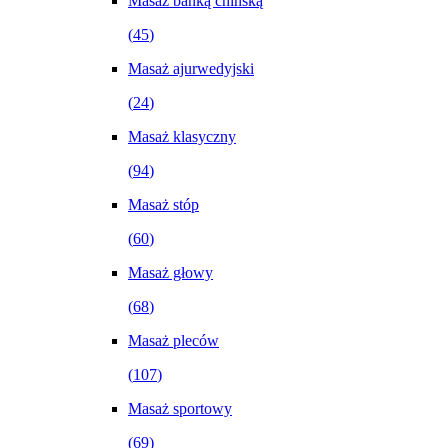
Masaż bańką chińską
(
45
)
Masaż ajurwedyjski
(
24
)
Masaż klasyczny
(
94
)
Masaż stóp
(
60
)
Masaż głowy
(
68
)
Masaż pleców
(
107
)
Masaż sportowy
(
69
)