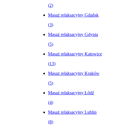
(
2
)
Masaż relaksacyjny Gdańsk
(
3
)
Masaż relaksacyjny Gdynia
(
5
)
Masaż relaksacyjny Katowice
(
13
)
Masaż relaksacyjny Kraków
(
5
)
Masaż relaksacyjny Łódź
(
4
)
Masaż relaksacyjny Lublin
(
8
)