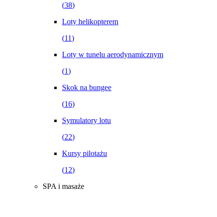
(
38
)
Loty helikopterem
(
11
)
Loty w tunelu aerodynamicznym
(
1
)
Skok na bungee
(
16
)
Symulatory lotu
(
22
)
Kursy pilotażu
(
12
)
SPA i masaże