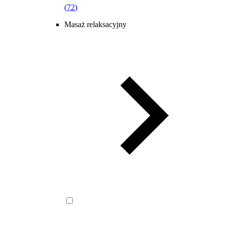
(
72
)
Masaż relaksacyjny