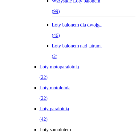
Wszystkie
Loty balonem
(
99
)
Loty balonem dla dwojga
(
46
)
Loty balonem nad tatrami
(
2
)
Loty motoparalotnią
(
22
)
Loty motolotnią
(
22
)
Loty paralotnią
(
42
)
Loty samolotem