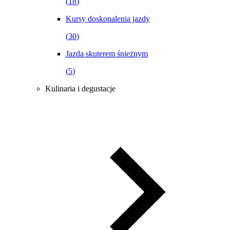
(
18
)
Kursy doskonalenia jazdy
(
30
)
Jazda skuterem śnieżnym
(
5
)
Kulinaria i degustacje