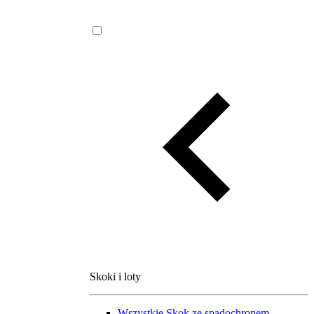
Skoki i loty
Wszystkie
Skok ze spadochronem