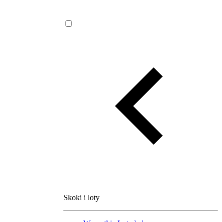
Skoki i loty