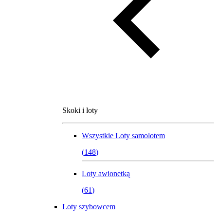
Skoki i loty
Wszystkie
Loty samolotem
(
148
)
Loty awionetką
(
61
)
Loty szybowcem