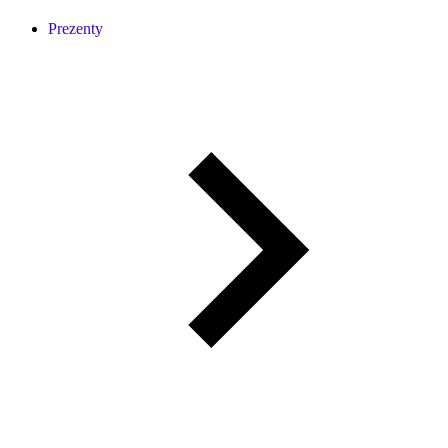
Prezenty