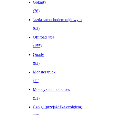
Gokarty
(
76
)
Jazda samochodem rajdowym
(
63
)
Off road 4x4
(
155
)
Quady
(
93
)
Monster truck
(
11
)
Motocykle i motocross
(
51
)
Czołgi (przejażdżka czołgiem)