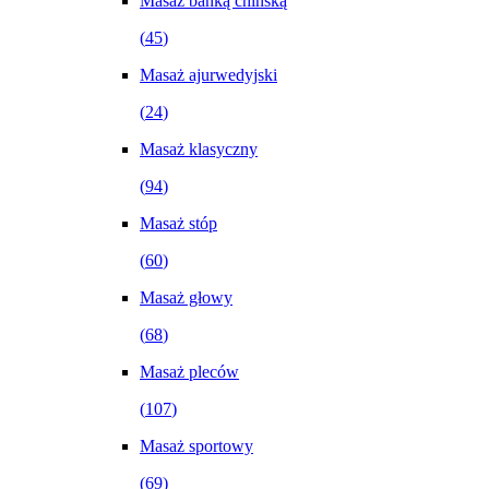
Masaż bańką chińską
(
45
)
Masaż ajurwedyjski
(
24
)
Masaż klasyczny
(
94
)
Masaż stóp
(
60
)
Masaż głowy
(
68
)
Masaż pleców
(
107
)
Masaż sportowy
(
69
)