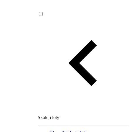
Skoki i loty