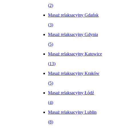
(
2
)
Masaż relaksacyjny Gdańsk
(
3
)
Masaż relaksacyjny Gdynia
(
5
)
Masaż relaksacyjny Katowice
(
13
)
Masaż relaksacyjny Kraków
(
5
)
Masaż relaksacyjny Łódź
(
4
)
Masaż relaksacyjny Lublin
(
8
)