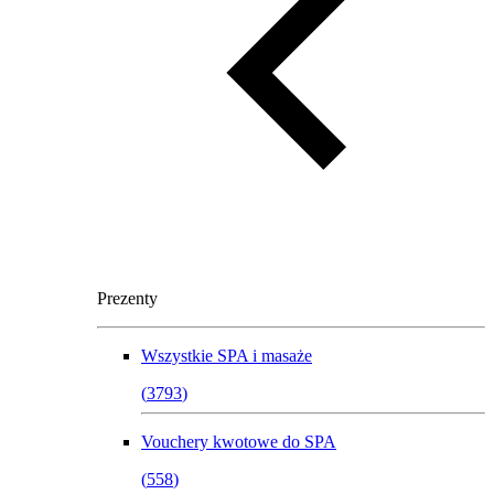
Prezenty
Wszystkie
SPA i masaże
(
3793
)
Vouchery kwotowe do SPA
(
558
)