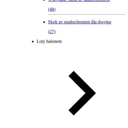
(
48
)
Skok ze spadochronem dla dwojga
(
27
)
Loty balonem