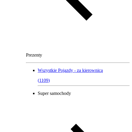
Prezenty
Wszystkie
Pojazdy - za kierownicą
(
1109
)
Super samochody