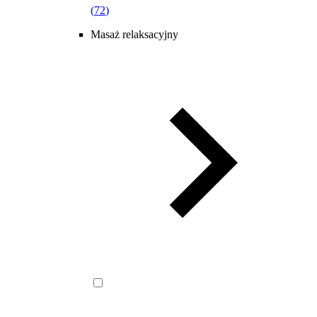
(
72
)
Masaż relaksacyjny