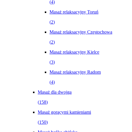
(
4
)
Masaż relaksacyjny Toruń
(
2
)
Masaż relaksacyjny Częstochowa
(
2
)
Masaż relaksacyjny Kielce
(
3
)
Masaż relaksacyjny Radom
(
4
)
Masaż dla dwojga
(
158
)
Masaż gorącymi kamieniami
(
150
)