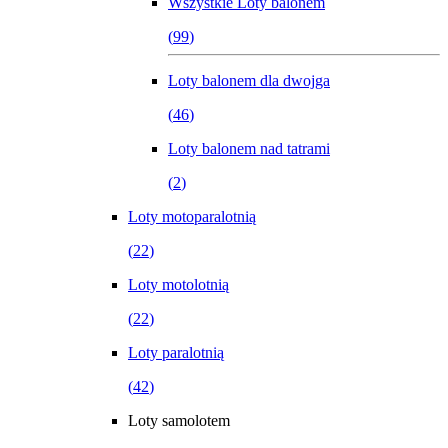
Wszystkie
Loty balonem
(
99
)
Loty balonem dla dwojga
(
46
)
Loty balonem nad tatrami
(
2
)
Loty motoparalotnią
(
22
)
Loty motolotnią
(
22
)
Loty paralotnią
(
42
)
Loty samolotem