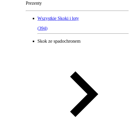
Prezenty
Wszystkie
Skoki i loty
(
394
)
Skok ze spadochronem