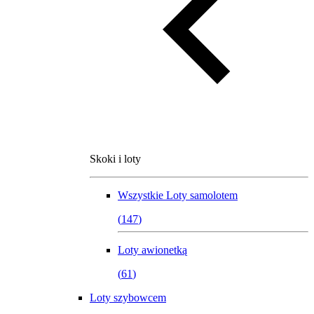
Skoki i loty
Wszystkie
Loty samolotem
(
147
)
Loty awionetką
(
61
)
Loty szybowcem