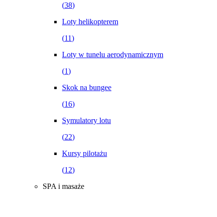
(
38
)
Loty helikopterem
(
11
)
Loty w tunelu aerodynamicznym
(
1
)
Skok na bungee
(
16
)
Symulatory lotu
(
22
)
Kursy pilotażu
(
12
)
SPA i masaże