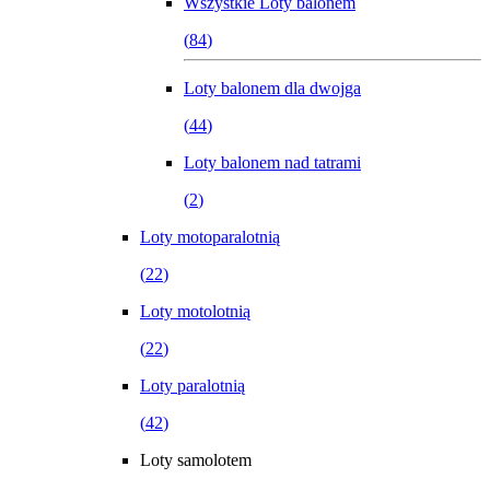
Wszystkie
Loty balonem
(
84
)
Loty balonem dla dwojga
(
44
)
Loty balonem nad tatrami
(
2
)
Loty motoparalotnią
(
22
)
Loty motolotnią
(
22
)
Loty paralotnią
(
42
)
Loty samolotem