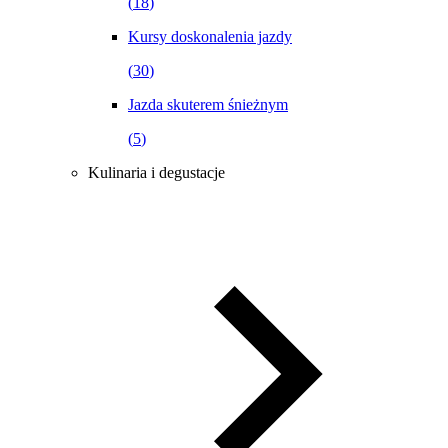
(
18
)
Kursy doskonalenia jazdy
(
30
)
Jazda skuterem śnieżnym
(
5
)
Kulinaria i degustacje