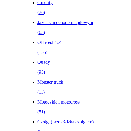
Gokarty
(
76
)
Jazda samochodem rajdowym
(
63
)
Off road 4x4
(
155
)
Quady
(
93
)
Monster truck
(
11
)
Motocykle i motocross
(
51
)
Czołgi (przejażdżka czołgiem)