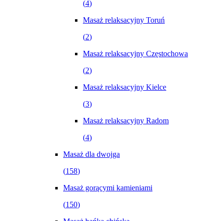
(
4
)
Masaż relaksacyjny Toruń
(
2
)
Masaż relaksacyjny Częstochowa
(
2
)
Masaż relaksacyjny Kielce
(
3
)
Masaż relaksacyjny Radom
(
4
)
Masaż dla dwojga
(
158
)
Masaż gorącymi kamieniami
(
150
)