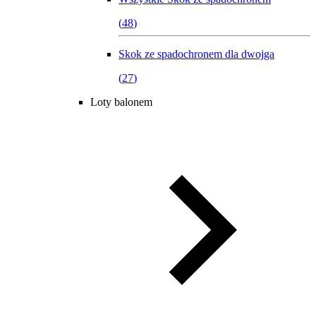
(
48
)
Skok ze spadochronem dla dwojga
(
27
)
Loty balonem