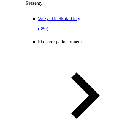
Prezenty
Wszystkie
Skoki i loty
(
380
)
Skok ze spadochronem