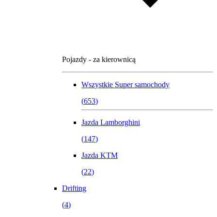
Pojazdy - za kierownicą
Wszystkie
Super samochody
(
653
)
Jazda Lamborghini
(
147
)
Jazda KTM
(
22
)
Drifting
(
4
)