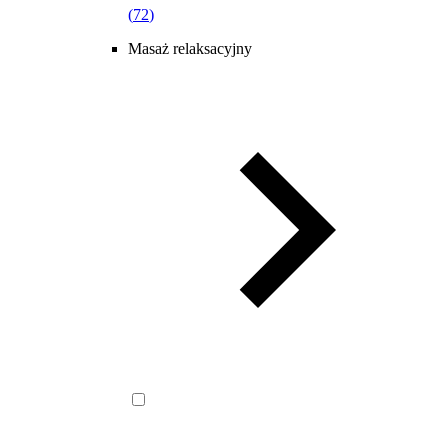
(
72
)
Masaż relaksacyjny