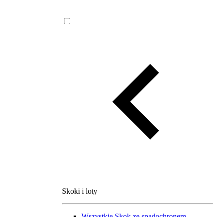
Skoki i loty
Wszystkie
Skok ze spadochronem