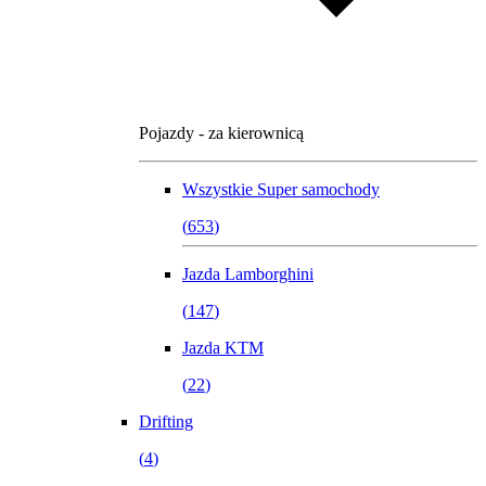
Pojazdy - za kierownicą
Wszystkie
Super samochody
(
653
)
Jazda Lamborghini
(
147
)
Jazda KTM
(
22
)
Drifting
(
4
)