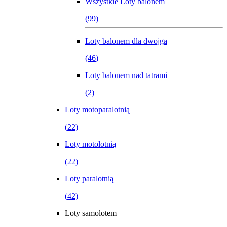
Wszystkie
Loty balonem
(
99
)
Loty balonem dla dwojga
(
46
)
Loty balonem nad tatrami
(
2
)
Loty motoparalotnią
(
22
)
Loty motolotnią
(
22
)
Loty paralotnią
(
42
)
Loty samolotem