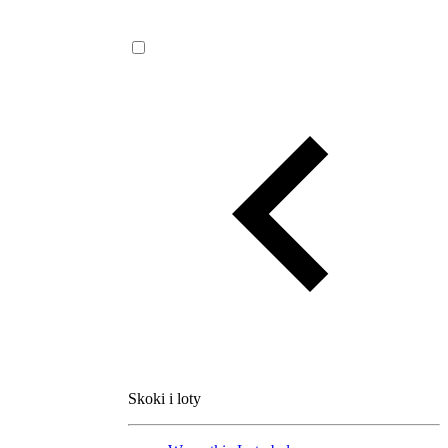
Skoki i loty