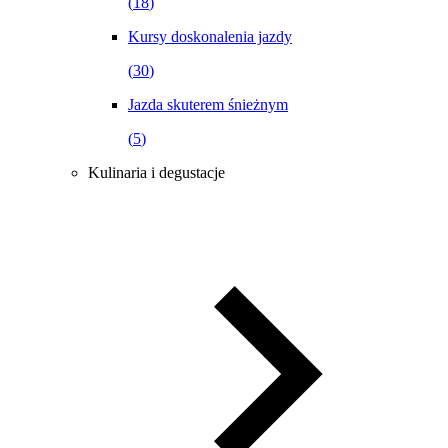
(
18
)
Kursy doskonalenia jazdy
(
30
)
Jazda skuterem śnieżnym
(
5
)
Kulinaria i degustacje