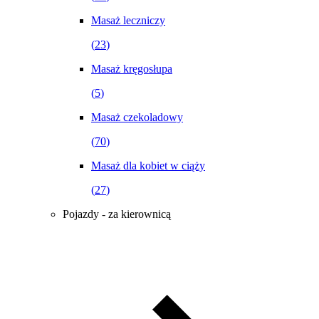
Masaż leczniczy
(
23
)
Masaż kręgosłupa
(
5
)
Masaż czekoladowy
(
70
)
Masaż dla kobiet w ciąży
(
27
)
Pojazdy - za kierownicą