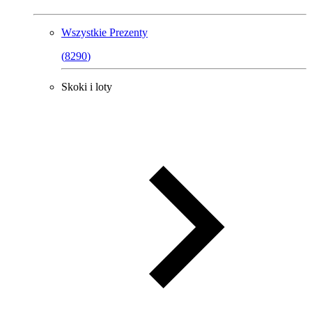
Wszystkie
Prezenty
(
8290
)
Skoki i loty