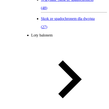
(
48
)
Skok ze spadochronem dla dwojga
(
27
)
Loty balonem