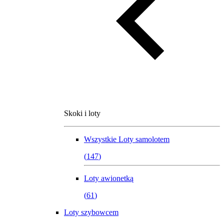
Skoki i loty
Wszystkie
Loty samolotem
(
147
)
Loty awionetką
(
61
)
Loty szybowcem