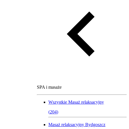
SPA i masaże
Wszystkie
Masaż relaksacyjny
(
204
)
Masaż relaksacyjny Bydgoszcz