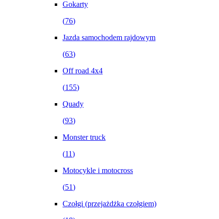
Gokarty
(
76
)
Jazda samochodem rajdowym
(
63
)
Off road 4x4
(
155
)
Quady
(
93
)
Monster truck
(
11
)
Motocykle i motocross
(
51
)
Czołgi (przejażdżka czołgiem)