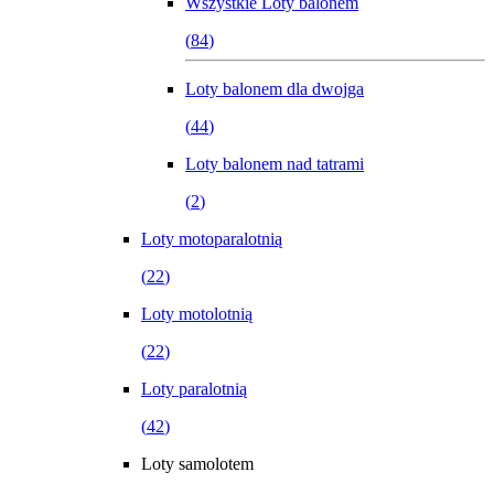
Wszystkie
Loty balonem
(
84
)
Loty balonem dla dwojga
(
44
)
Loty balonem nad tatrami
(
2
)
Loty motoparalotnią
(
22
)
Loty motolotnią
(
22
)
Loty paralotnią
(
42
)
Loty samolotem