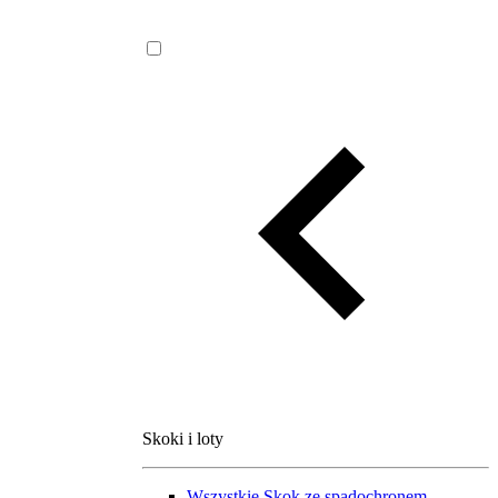
Skoki i loty
Wszystkie
Skok ze spadochronem