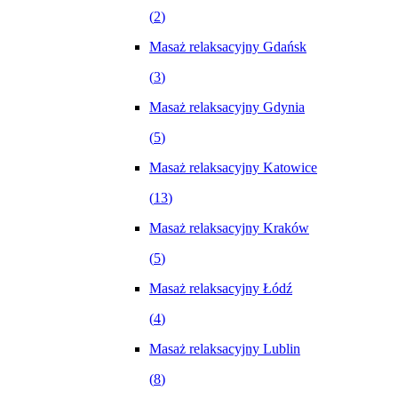
(
2
)
Masaż relaksacyjny Gdańsk
(
3
)
Masaż relaksacyjny Gdynia
(
5
)
Masaż relaksacyjny Katowice
(
13
)
Masaż relaksacyjny Kraków
(
5
)
Masaż relaksacyjny Łódź
(
4
)
Masaż relaksacyjny Lublin
(
8
)