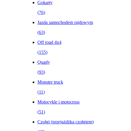
Gokarty
(
76
)
Jazda samochodem rajdowym
(
63
)
Off road 4x4
(
155
)
Quady
(
93
)
Monster truck
(
11
)
Motocykle i motocross
(
51
)
Czołgi (przejażdżka czołgiem)