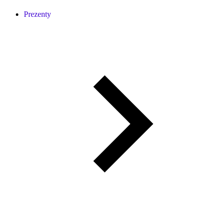
Prezenty