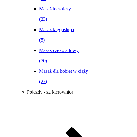
Masaż leczniczy
(
23
)
Masaż kręgosłupa
(
5
)
Masaż czekoladowy
(
70
)
Masaż dla kobiet w ciąży
(
27
)
Pojazdy - za kierownicą