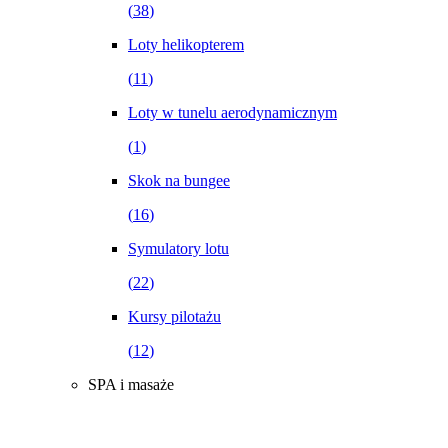
(
38
)
Loty helikopterem
(
11
)
Loty w tunelu aerodynamicznym
(
1
)
Skok na bungee
(
16
)
Symulatory lotu
(
22
)
Kursy pilotażu
(
12
)
SPA i masaże