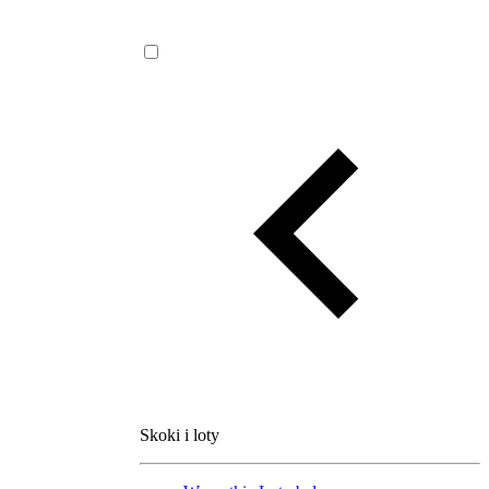
Skoki i loty