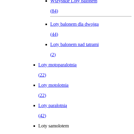
Wszystkie
Loty balonem
(
84
)
Loty balonem dla dwojga
(
44
)
Loty balonem nad tatrami
(
2
)
Loty motoparalotnią
(
22
)
Loty motolotnią
(
22
)
Loty paralotnią
(
42
)
Loty samolotem