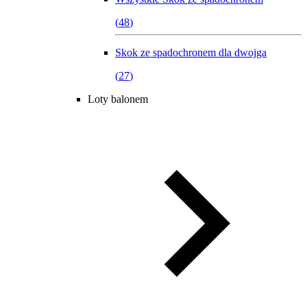
(
48
)
Skok ze spadochronem dla dwojga
(
27
)
Loty balonem