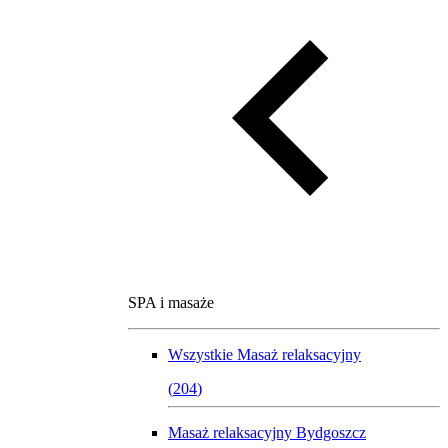
SPA i masaże
Wszystkie
Masaż relaksacyjny
(
204
)
Masaż relaksacyjny Bydgoszcz