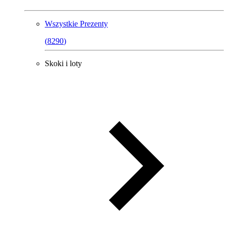
Wszystkie
Prezenty
(
8290
)
Skoki i loty