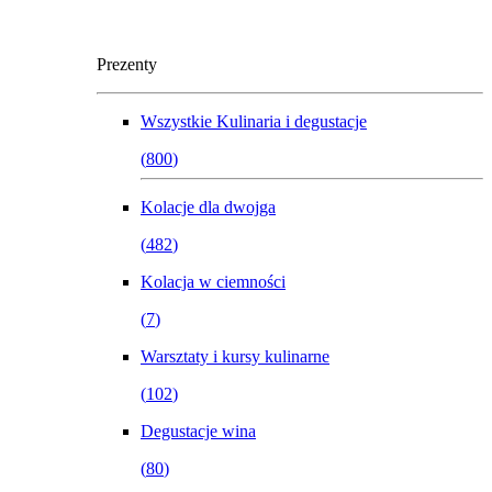
Prezenty
Wszystkie
Kulinaria i degustacje
(
800
)
Kolacje dla dwojga
(
482
)
Kolacja w ciemności
(
7
)
Warsztaty i kursy kulinarne
(
102
)
Degustacje wina
(
80
)