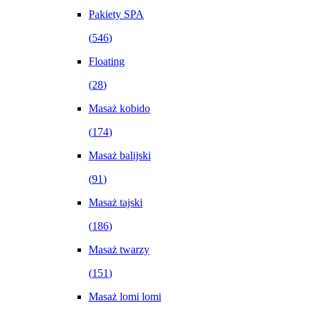
Pakiety SPA
(
546
)
Floating
(
28
)
Masaż kobido
(
174
)
Masaż balijski
(
91
)
Masaż tajski
(
186
)
Masaż twarzy
(
151
)
Masaż lomi lomi