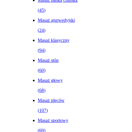
Masaż bańką chińską
(
45
)
Masaż ajurwedyjski
(
24
)
Masaż klasyczny
(
94
)
Masaż stóp
(
60
)
Masaż głowy
(
68
)
Masaż pleców
(
107
)
Masaż sportowy
(
69
)