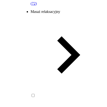
(
72
)
Masaż relaksacyjny