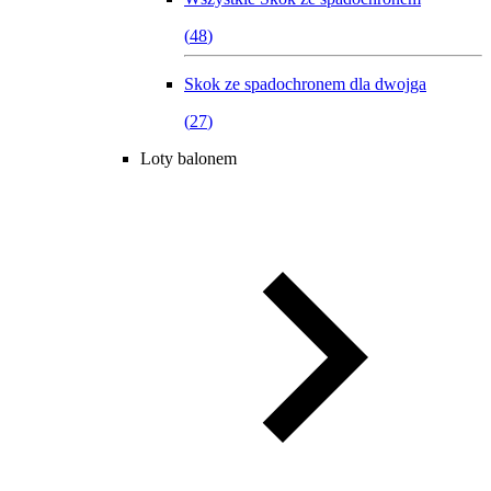
(
48
)
Skok ze spadochronem dla dwojga
(
27
)
Loty balonem