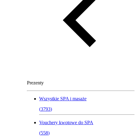
Prezenty
Wszystkie
SPA i masaże
(
3793
)
Vouchery kwotowe do SPA
(
558
)