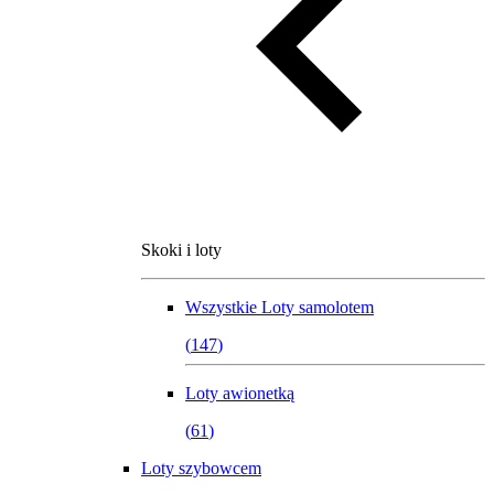
Skoki i loty
Wszystkie
Loty samolotem
(
147
)
Loty awionetką
(
61
)
Loty szybowcem