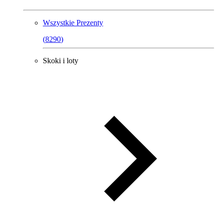
Wszystkie
Prezenty
(
8290
)
Skoki i loty