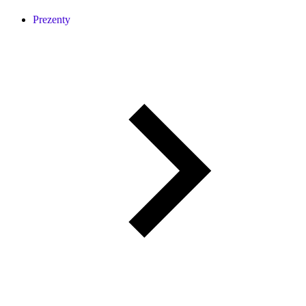
Prezenty