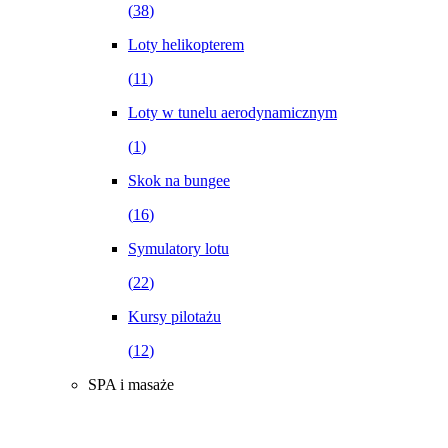
(
38
)
Loty helikopterem
(
11
)
Loty w tunelu aerodynamicznym
(
1
)
Skok na bungee
(
16
)
Symulatory lotu
(
22
)
Kursy pilotażu
(
12
)
SPA i masaże