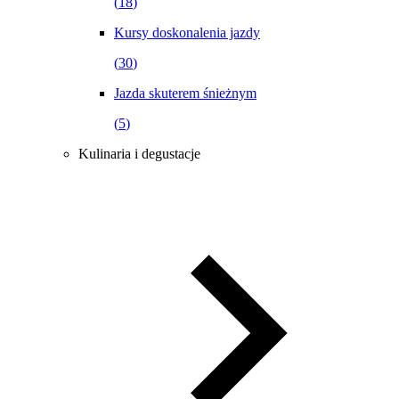
(
18
)
Kursy doskonalenia jazdy
(
30
)
Jazda skuterem śnieżnym
(
5
)
Kulinaria i degustacje