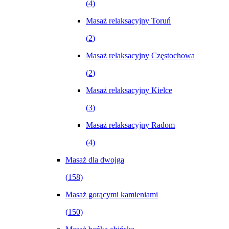
(
4
)
Masaż relaksacyjny Toruń
(
2
)
Masaż relaksacyjny Częstochowa
(
2
)
Masaż relaksacyjny Kielce
(
3
)
Masaż relaksacyjny Radom
(
4
)
Masaż dla dwojga
(
158
)
Masaż gorącymi kamieniami
(
150
)