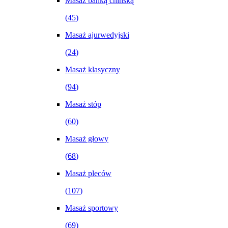
Masaż bańką chińską
(
45
)
Masaż ajurwedyjski
(
24
)
Masaż klasyczny
(
94
)
Masaż stóp
(
60
)
Masaż głowy
(
68
)
Masaż pleców
(
107
)
Masaż sportowy
(
69
)