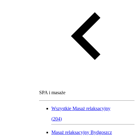
SPA i masaże
Wszystkie
Masaż relaksacyjny
(
204
)
Masaż relaksacyjny Bydgoszcz