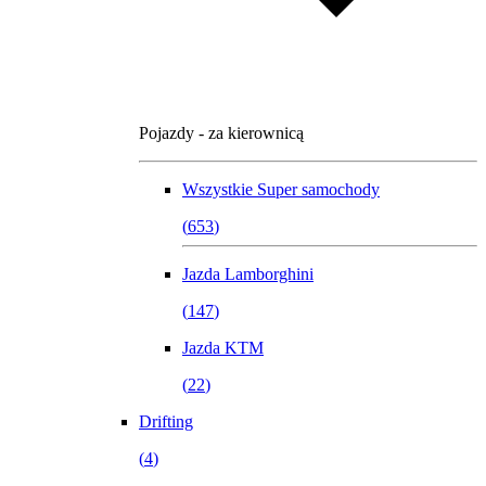
Pojazdy - za kierownicą
Wszystkie
Super samochody
(
653
)
Jazda Lamborghini
(
147
)
Jazda KTM
(
22
)
Drifting
(
4
)