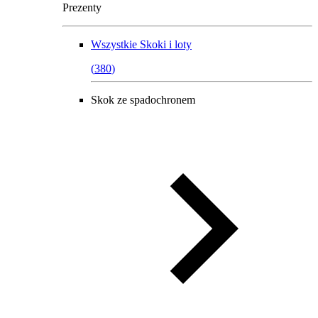
Prezenty
Wszystkie
Skoki i loty
(
380
)
Skok ze spadochronem