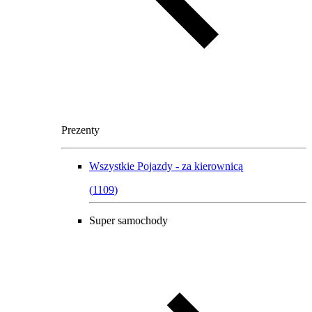
Prezenty
Wszystkie
Pojazdy - za kierownicą
(
1109
)
Super samochody