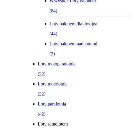
Wszystkie
Loty balonem
(
84
)
Loty balonem dla dwojga
(
44
)
Loty balonem nad tatrami
(
2
)
Loty motoparalotnią
(
22
)
Loty motolotnią
(
22
)
Loty paralotnią
(
42
)
Loty samolotem