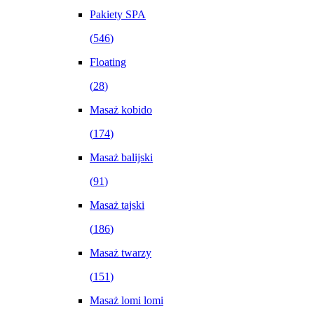
Pakiety SPA
(
546
)
Floating
(
28
)
Masaż kobido
(
174
)
Masaż balijski
(
91
)
Masaż tajski
(
186
)
Masaż twarzy
(
151
)
Masaż lomi lomi