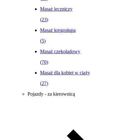
Masaż leczniczy
(
23
)
Masaż kręgosłupa
(
5
)
Masaż czekoladowy
(
70
)
Masaż dla kobiet w ciąży
(
27
)
Pojazdy - za kierownicą