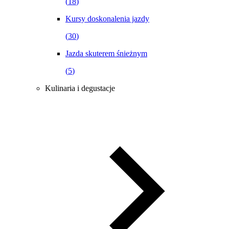
(
18
)
Kursy doskonalenia jazdy
(
30
)
Jazda skuterem śnieżnym
(
5
)
Kulinaria i degustacje