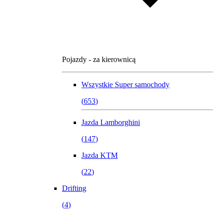
Pojazdy - za kierownicą
Wszystkie
Super samochody
(
653
)
Jazda Lamborghini
(
147
)
Jazda KTM
(
22
)
Drifting
(
4
)