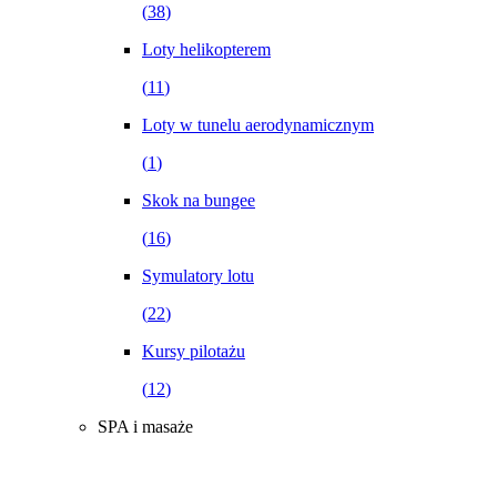
(
38
)
Loty helikopterem
(
11
)
Loty w tunelu aerodynamicznym
(
1
)
Skok na bungee
(
16
)
Symulatory lotu
(
22
)
Kursy pilotażu
(
12
)
SPA i masaże