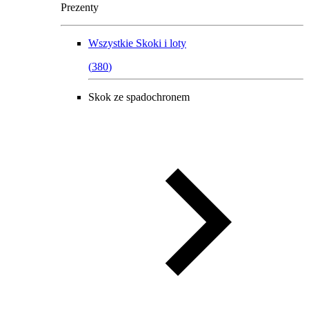
Prezenty
Wszystkie
Skoki i loty
(
380
)
Skok ze spadochronem