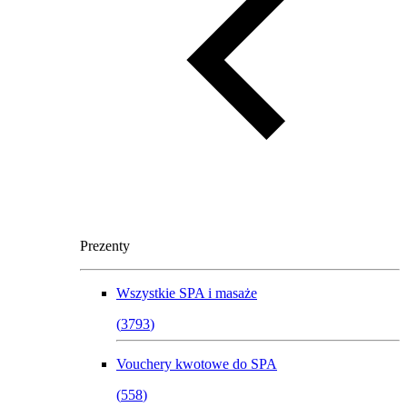
Prezenty
Wszystkie
SPA i masaże
(
3793
)
Vouchery kwotowe do SPA
(
558
)