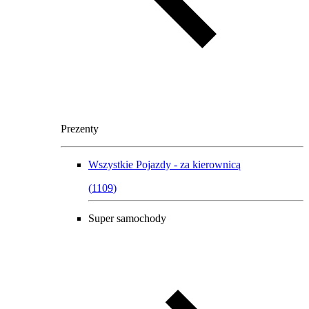
Prezenty
Wszystkie
Pojazdy - za kierownicą
(
1109
)
Super samochody