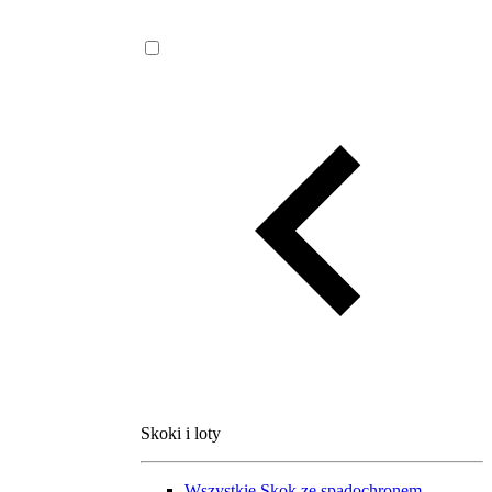
Skoki i loty
Wszystkie
Skok ze spadochronem