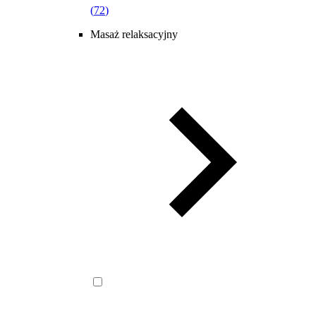
(
72
)
Masaż relaksacyjny