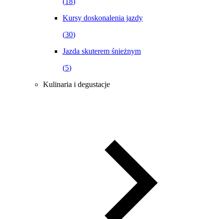
(
18
)
Kursy doskonalenia jazdy
(
30
)
Jazda skuterem śnieżnym
(
5
)
Kulinaria i degustacje