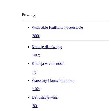
Prezenty
Wszystkie
Kulinaria i degustacje
(
800
)
Kolacje dla dwojga
(
482
)
Kolacja w ciemności
(
7
)
Warsztaty i kursy kulinarne
(
102
)
Degustacje wina
(
80
)