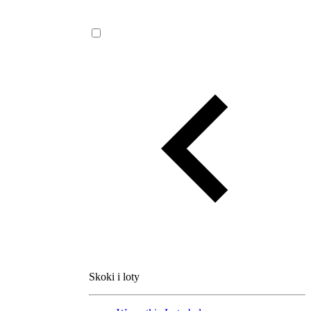
Skoki i loty