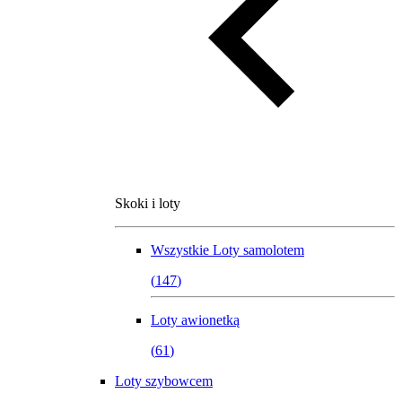
Skoki i loty
Wszystkie
Loty samolotem
(
147
)
Loty awionetką
(
61
)
Loty szybowcem