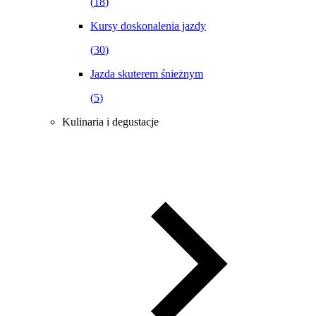
(
18
)
Kursy doskonalenia jazdy
(
30
)
Jazda skuterem śnieżnym
(
5
)
Kulinaria i degustacje