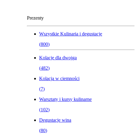
Prezenty
Wszystkie
Kulinaria i degustacje
(
800
)
Kolacje dla dwojga
(
482
)
Kolacja w ciemności
(
7
)
Warsztaty i kursy kulinarne
(
102
)
Degustacje wina
(
80
)