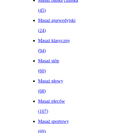
Masaż bańką chińską
(
45
)
Masaż ajurwedyjski
(
24
)
Masaż klasyczny
(
94
)
Masaż stóp
(
60
)
Masaż głowy
(
68
)
Masaż pleców
(
107
)
Masaż sportowy
(
69
)