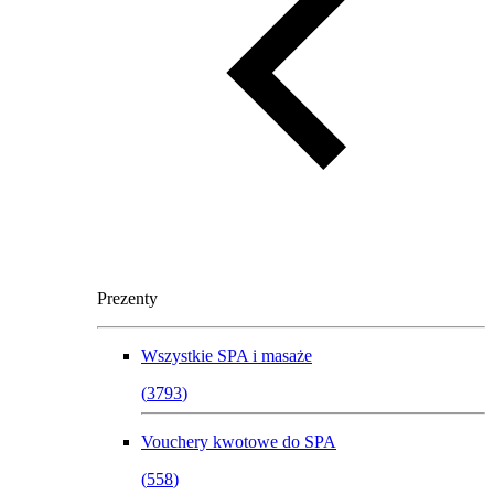
Prezenty
Wszystkie
SPA i masaże
(
3793
)
Vouchery kwotowe do SPA
(
558
)