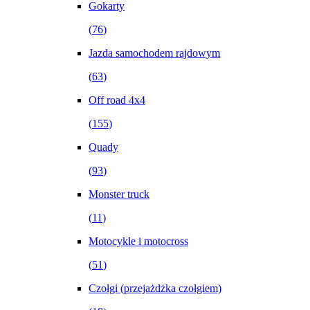
Gokarty
(
76
)
Jazda samochodem rajdowym
(
63
)
Off road 4x4
(
155
)
Quady
(
93
)
Monster truck
(
11
)
Motocykle i motocross
(
51
)
Czołgi (przejażdżka czołgiem)