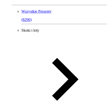
Wszystkie
Prezenty
(
8290
)
Skoki i loty