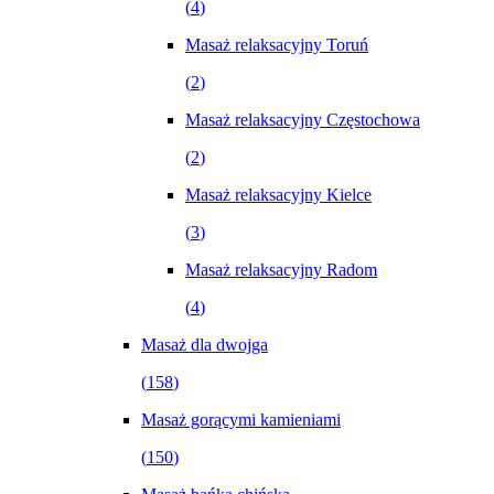
(
4
)
Masaż relaksacyjny Toruń
(
2
)
Masaż relaksacyjny Częstochowa
(
2
)
Masaż relaksacyjny Kielce
(
3
)
Masaż relaksacyjny Radom
(
4
)
Masaż dla dwojga
(
158
)
Masaż gorącymi kamieniami
(
150
)