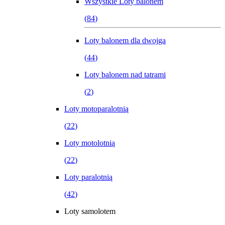
Wszystkie
Loty balonem
(
84
)
Loty balonem dla dwojga
(
44
)
Loty balonem nad tatrami
(
2
)
Loty motoparalotnią
(
22
)
Loty motolotnią
(
22
)
Loty paralotnią
(
42
)
Loty samolotem