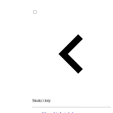
Skoki i loty