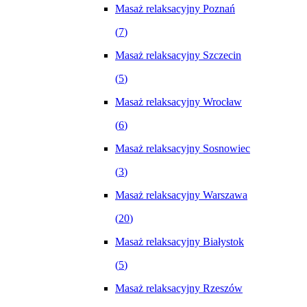
Masaż relaksacyjny Poznań
(
7
)
Masaż relaksacyjny Szczecin
(
5
)
Masaż relaksacyjny Wrocław
(
6
)
Masaż relaksacyjny Sosnowiec
(
3
)
Masaż relaksacyjny Warszawa
(
20
)
Masaż relaksacyjny Białystok
(
5
)
Masaż relaksacyjny Rzeszów