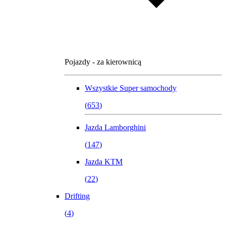
Pojazdy - za kierownicą
Wszystkie
Super samochody
(
653
)
Jazda Lamborghini
(
147
)
Jazda KTM
(
22
)
Drifting
(
4
)