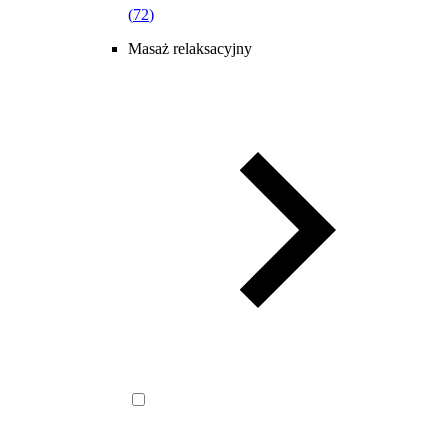
(
72
)
Masaż relaksacyjny