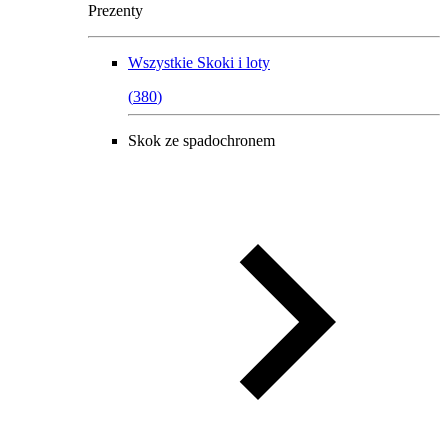
Prezenty
Wszystkie
Skoki i loty
(
380
)
Skok ze spadochronem