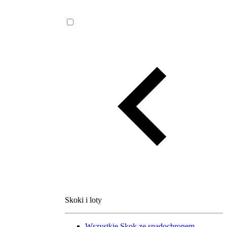
Skoki i loty
Wszystkie
Skok ze spadochronem