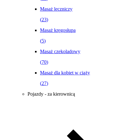
Masaż leczniczy
(
23
)
Masaż kręgosłupa
(
5
)
Masaż czekoladowy
(
70
)
Masaż dla kobiet w ciąży
(
27
)
Pojazdy - za kierownicą