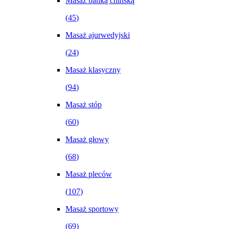
Masaż bańką chińską
(
45
)
Masaż ajurwedyjski
(
24
)
Masaż klasyczny
(
94
)
Masaż stóp
(
60
)
Masaż głowy
(
68
)
Masaż pleców
(
107
)
Masaż sportowy
(
69
)