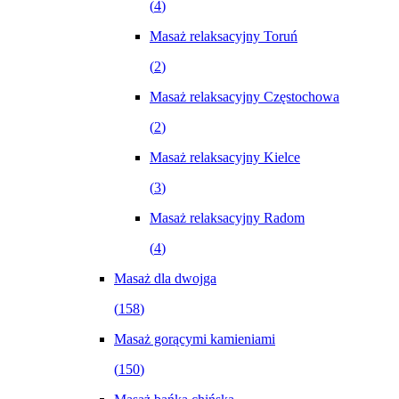
(
4
)
Masaż relaksacyjny Toruń
(
2
)
Masaż relaksacyjny Częstochowa
(
2
)
Masaż relaksacyjny Kielce
(
3
)
Masaż relaksacyjny Radom
(
4
)
Masaż dla dwojga
(
158
)
Masaż gorącymi kamieniami
(
150
)