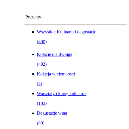
Prezenty
Wszystkie
Kulinaria i degustacje
(
800
)
Kolacje dla dwojga
(
482
)
Kolacja w ciemności
(
7
)
Warsztaty i kursy kulinarne
(
102
)
Degustacje wina
(
80
)