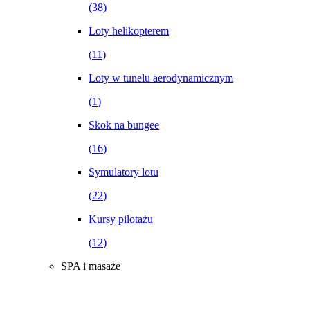
(
38
)
Loty helikopterem
(
11
)
Loty w tunelu aerodynamicznym
(
1
)
Skok na bungee
(
16
)
Symulatory lotu
(
22
)
Kursy pilotażu
(
12
)
SPA i masaże