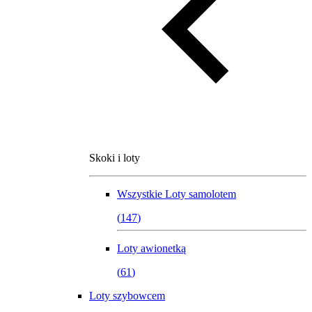
Skoki i loty
Wszystkie
Loty samolotem
(
147
)
Loty awionetką
(
61
)
Loty szybowcem