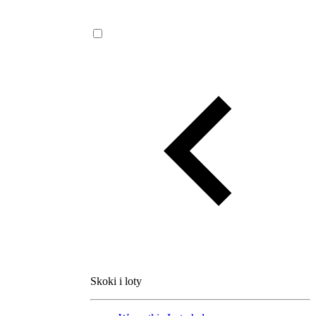
Skoki i loty