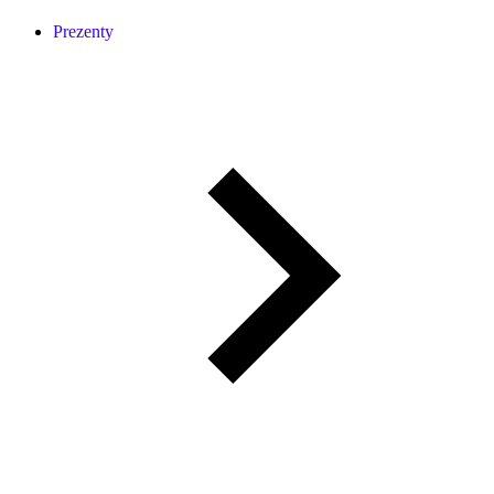
Prezenty