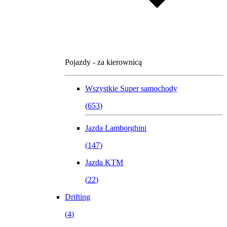
Pojazdy - za kierownicą
Wszystkie
Super samochody
(
653
)
Jazda Lamborghini
(
147
)
Jazda KTM
(
22
)
Drifting
(
4
)