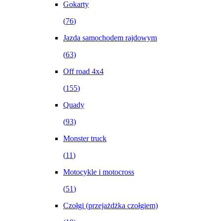
Gokarty
(
76
)
Jazda samochodem rajdowym
(
63
)
Off road 4x4
(
155
)
Quady
(
93
)
Monster truck
(
11
)
Motocykle i motocross
(
51
)
Czołgi (przejażdżka czołgiem)