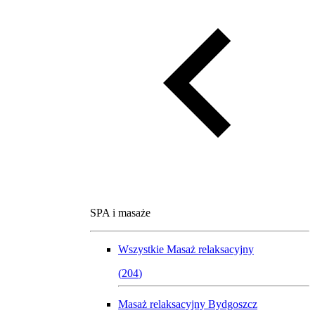
SPA i masaże
Wszystkie
Masaż relaksacyjny
(
204
)
Masaż relaksacyjny Bydgoszcz