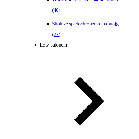
(
48
)
Skok ze spadochronem dla dwojga
(
27
)
Loty balonem