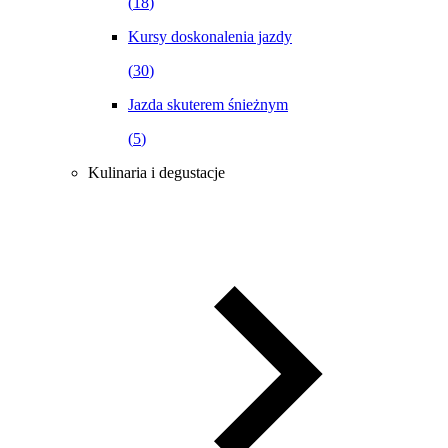
(
18
)
Kursy doskonalenia jazdy
(
30
)
Jazda skuterem śnieżnym
(
5
)
Kulinaria i degustacje