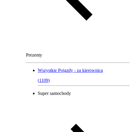
Prezenty
Wszystkie
Pojazdy - za kierownicą
(
1109
)
Super samochody