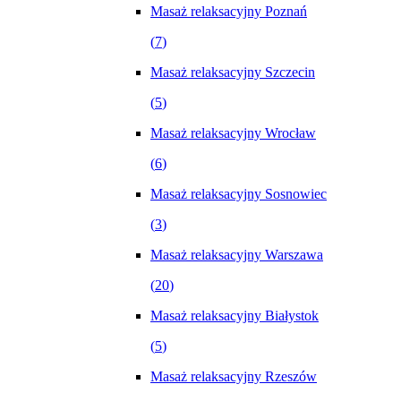
Masaż relaksacyjny Poznań
(
7
)
Masaż relaksacyjny Szczecin
(
5
)
Masaż relaksacyjny Wrocław
(
6
)
Masaż relaksacyjny Sosnowiec
(
3
)
Masaż relaksacyjny Warszawa
(
20
)
Masaż relaksacyjny Białystok
(
5
)
Masaż relaksacyjny Rzeszów