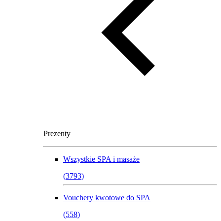
Prezenty
Wszystkie
SPA i masaże
(
3793
)
Vouchery kwotowe do SPA
(
558
)