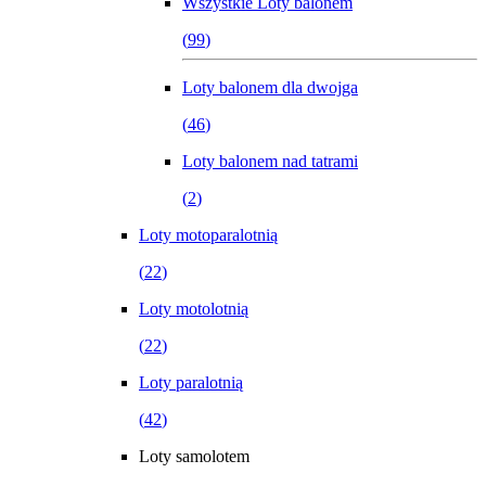
Wszystkie
Loty balonem
(
99
)
Loty balonem dla dwojga
(
46
)
Loty balonem nad tatrami
(
2
)
Loty motoparalotnią
(
22
)
Loty motolotnią
(
22
)
Loty paralotnią
(
42
)
Loty samolotem