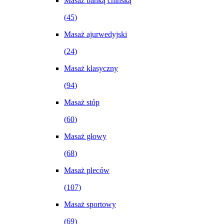
Masaż bańką chińską
(
45
)
Masaż ajurwedyjski
(
24
)
Masaż klasyczny
(
94
)
Masaż stóp
(
60
)
Masaż głowy
(
68
)
Masaż pleców
(
107
)
Masaż sportowy
(
69
)