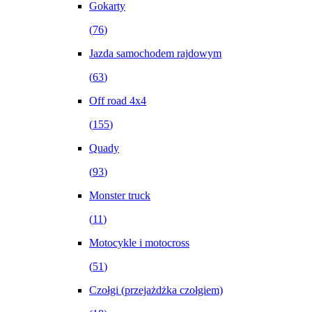
Gokarty
(
76
)
Jazda samochodem rajdowym
(
63
)
Off road 4x4
(
155
)
Quady
(
93
)
Monster truck
(
11
)
Motocykle i motocross
(
51
)
Czołgi (przejażdżka czołgiem)