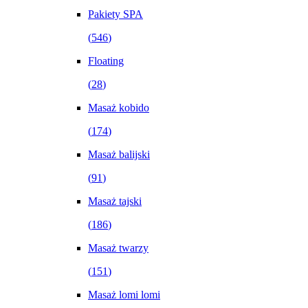
Pakiety SPA
(
546
)
Floating
(
28
)
Masaż kobido
(
174
)
Masaż balijski
(
91
)
Masaż tajski
(
186
)
Masaż twarzy
(
151
)
Masaż lomi lomi