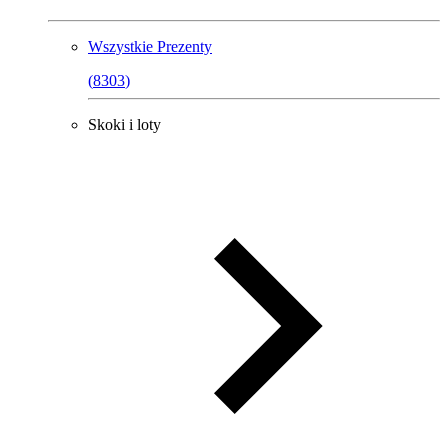
Wszystkie
Prezenty
(
8303
)
Skoki i loty