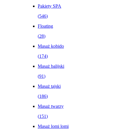
Pakiety SPA
(
546
)
Floating
(
28
)
Masaż kobido
(
174
)
Masaż balijski
(
91
)
Masaż tajski
(
186
)
Masaż twarzy
(
151
)
Masaż lomi lomi