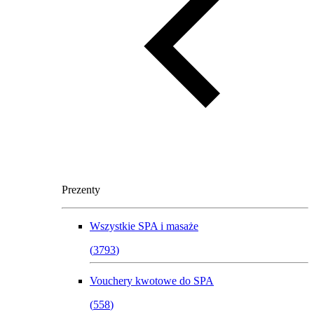
Prezenty
Wszystkie
SPA i masaże
(
3793
)
Vouchery kwotowe do SPA
(
558
)