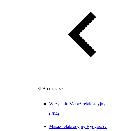
SPA i masaże
Wszystkie
Masaż relaksacyjny
(
204
)
Masaż relaksacyjny Bydgoszcz