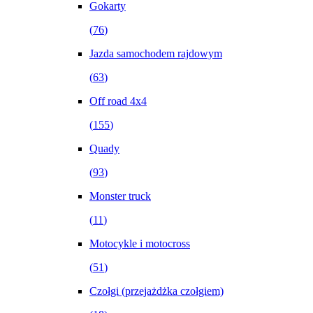
Gokarty
(
76
)
Jazda samochodem rajdowym
(
63
)
Off road 4x4
(
155
)
Quady
(
93
)
Monster truck
(
11
)
Motocykle i motocross
(
51
)
Czołgi (przejażdżka czołgiem)