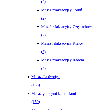
(
4
)
Masaż relaksacyjny Toruń
(
2
)
Masaż relaksacyjny Częstochowa
(
2
)
Masaż relaksacyjny Kielce
(
3
)
Masaż relaksacyjny Radom
(
4
)
Masaż dla dwojga
(
158
)
Masaż gorącymi kamieniami
(
150
)