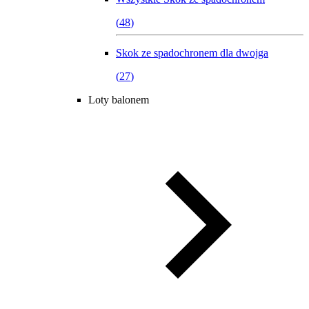
(
48
)
Skok ze spadochronem dla dwojga
(
27
)
Loty balonem