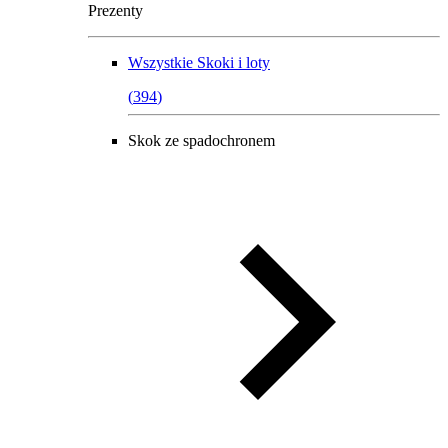
Prezenty
Wszystkie
Skoki i loty
(
394
)
Skok ze spadochronem