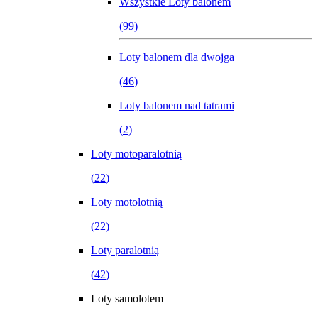
Wszystkie
Loty balonem
(
99
)
Loty balonem dla dwojga
(
46
)
Loty balonem nad tatrami
(
2
)
Loty motoparalotnią
(
22
)
Loty motolotnią
(
22
)
Loty paralotnią
(
42
)
Loty samolotem