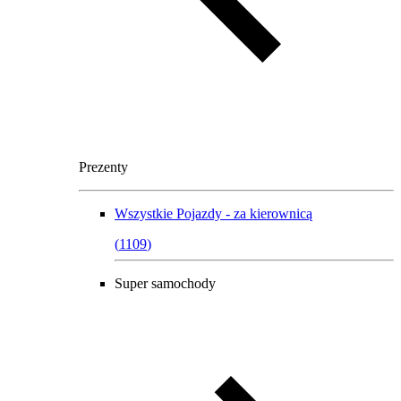
Prezenty
Wszystkie
Pojazdy - za kierownicą
(
1109
)
Super samochody