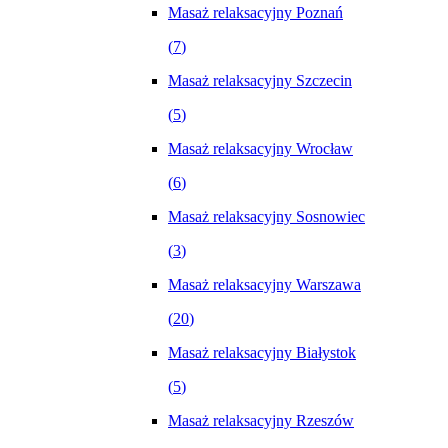
Masaż relaksacyjny Poznań
(
7
)
Masaż relaksacyjny Szczecin
(
5
)
Masaż relaksacyjny Wrocław
(
6
)
Masaż relaksacyjny Sosnowiec
(
3
)
Masaż relaksacyjny Warszawa
(
20
)
Masaż relaksacyjny Białystok
(
5
)
Masaż relaksacyjny Rzeszów