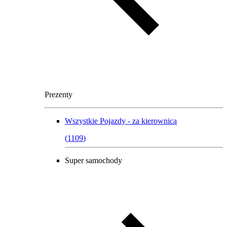
Prezenty
Wszystkie
Pojazdy - za kierownicą
(
1109
)
Super samochody