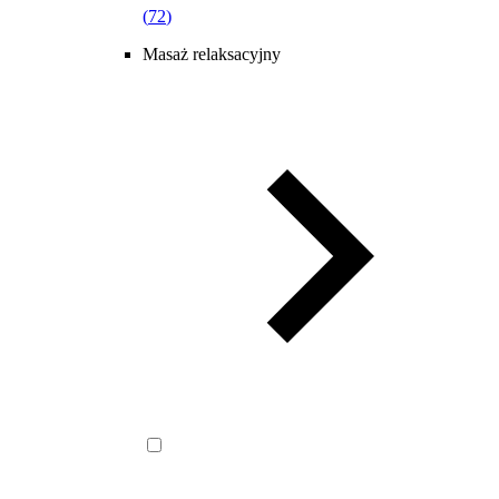
(
72
)
Masaż relaksacyjny