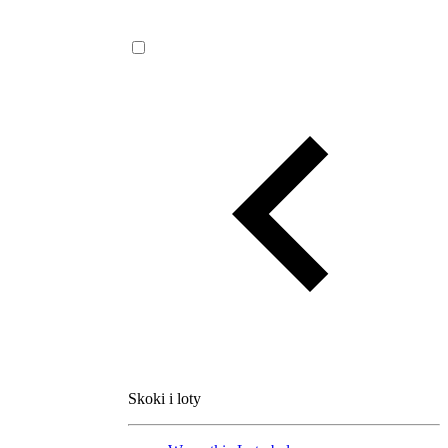
Skoki i loty