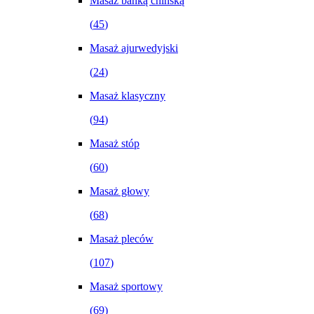
Masaż bańką chińską
(
45
)
Masaż ajurwedyjski
(
24
)
Masaż klasyczny
(
94
)
Masaż stóp
(
60
)
Masaż głowy
(
68
)
Masaż pleców
(
107
)
Masaż sportowy
(
69
)