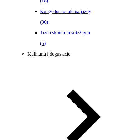
(
18
)
Kursy doskonalenia jazdy
(
30
)
Jazda skuterem śnieżnym
(
5
)
Kulinaria i degustacje