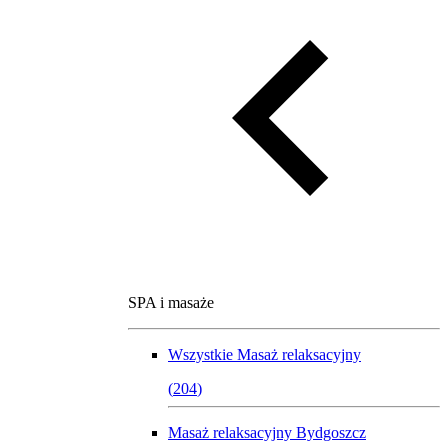
SPA i masaże
Wszystkie
Masaż relaksacyjny
(
204
)
Masaż relaksacyjny Bydgoszcz