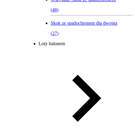
(
48
)
Skok ze spadochronem dla dwojga
(
27
)
Loty balonem