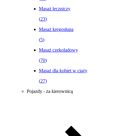
Masaż leczniczy
(
23
)
Masaż kręgosłupa
(
5
)
Masaż czekoladowy
(
70
)
Masaż dla kobiet w ciąży
(
27
)
Pojazdy - za kierownicą