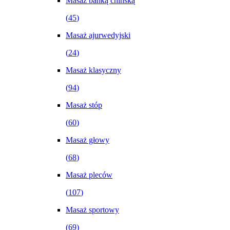
Masaż bańką chińską
(
45
)
Masaż ajurwedyjski
(
24
)
Masaż klasyczny
(
94
)
Masaż stóp
(
60
)
Masaż głowy
(
68
)
Masaż pleców
(
107
)
Masaż sportowy
(
69
)