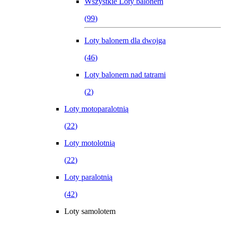
Wszystkie
Loty balonem
(
99
)
Loty balonem dla dwojga
(
46
)
Loty balonem nad tatrami
(
2
)
Loty motoparalotnią
(
22
)
Loty motolotnią
(
22
)
Loty paralotnią
(
42
)
Loty samolotem