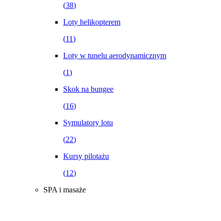
(
38
)
Loty helikopterem
(
11
)
Loty w tunelu aerodynamicznym
(
1
)
Skok na bungee
(
16
)
Symulatory lotu
(
22
)
Kursy pilotażu
(
12
)
SPA i masaże