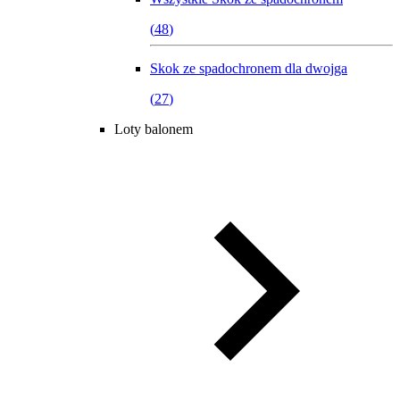
(
48
)
Skok ze spadochronem dla dwojga
(
27
)
Loty balonem