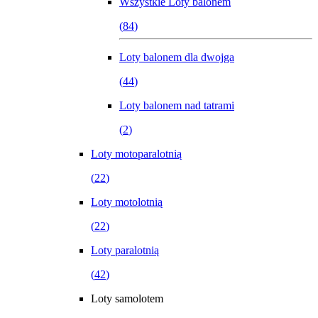
Wszystkie
Loty balonem
(
84
)
Loty balonem dla dwojga
(
44
)
Loty balonem nad tatrami
(
2
)
Loty motoparalotnią
(
22
)
Loty motolotnią
(
22
)
Loty paralotnią
(
42
)
Loty samolotem