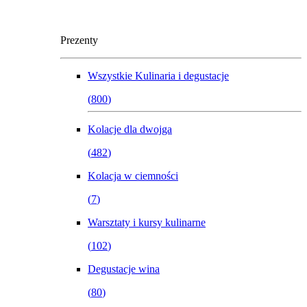
Prezenty
Wszystkie
Kulinaria i degustacje
(
800
)
Kolacje dla dwojga
(
482
)
Kolacja w ciemności
(
7
)
Warsztaty i kursy kulinarne
(
102
)
Degustacje wina
(
80
)