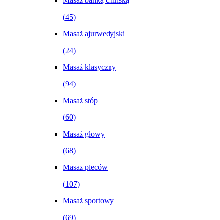
Masaż bańką chińską
(
45
)
Masaż ajurwedyjski
(
24
)
Masaż klasyczny
(
94
)
Masaż stóp
(
60
)
Masaż głowy
(
68
)
Masaż pleców
(
107
)
Masaż sportowy
(
69
)