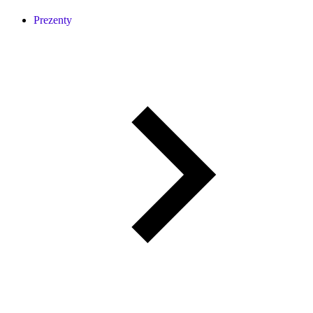
Prezenty