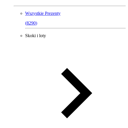
Wszystkie
Prezenty
(
8290
)
Skoki i loty