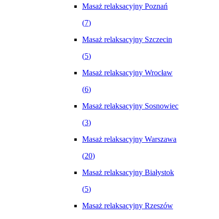
Masaż relaksacyjny Poznań
(
7
)
Masaż relaksacyjny Szczecin
(
5
)
Masaż relaksacyjny Wrocław
(
6
)
Masaż relaksacyjny Sosnowiec
(
3
)
Masaż relaksacyjny Warszawa
(
20
)
Masaż relaksacyjny Białystok
(
5
)
Masaż relaksacyjny Rzeszów