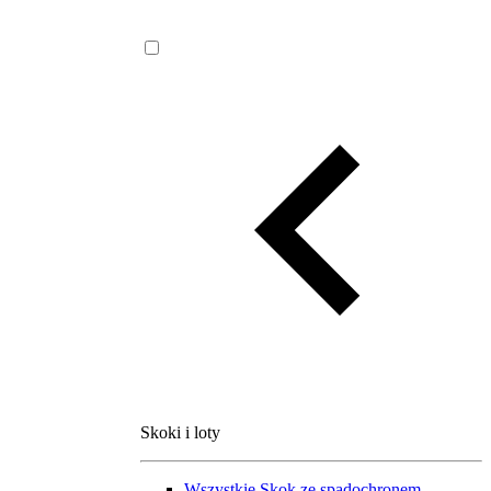
Skoki i loty
Wszystkie
Skok ze spadochronem