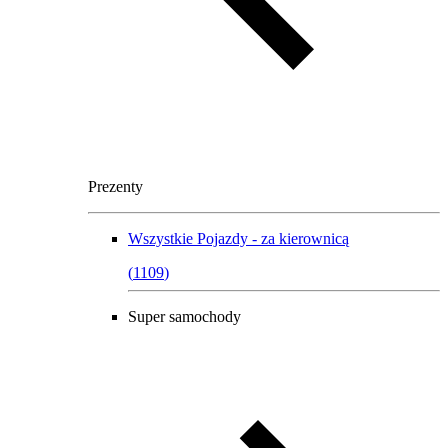
Prezenty
Wszystkie
Pojazdy - za kierownicą
(
1109
)
Super samochody