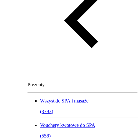
Prezenty
Wszystkie
SPA i masaże
(
3793
)
Vouchery kwotowe do SPA
(
558
)