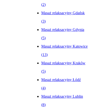
(
2
)
Masaż relaksacyjny Gdańsk
(
3
)
Masaż relaksacyjny Gdynia
(
5
)
Masaż relaksacyjny Katowice
(
13
)
Masaż relaksacyjny Kraków
(
5
)
Masaż relaksacyjny Łódź
(
4
)
Masaż relaksacyjny Lublin
(
8
)