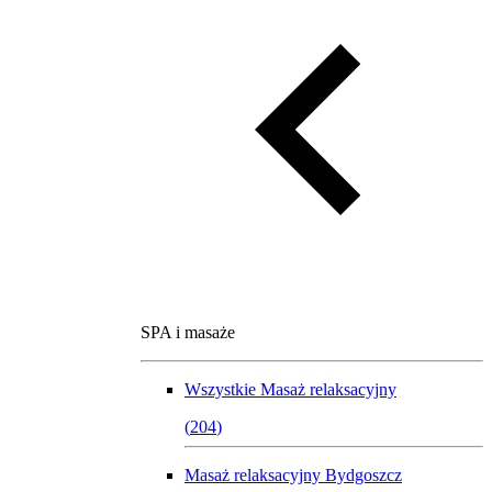
SPA i masaże
Wszystkie
Masaż relaksacyjny
(
204
)
Masaż relaksacyjny Bydgoszcz