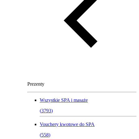
Prezenty
Wszystkie
SPA i masaże
(
3793
)
Vouchery kwotowe do SPA
(
558
)