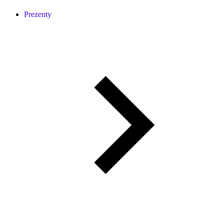
Prezenty