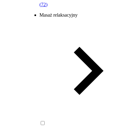
(
72
)
Masaż relaksacyjny