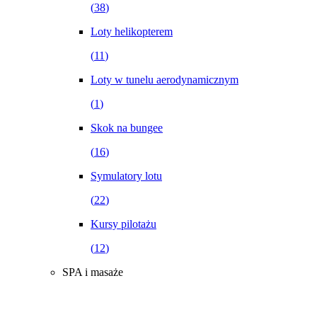
(
38
)
Loty helikopterem
(
11
)
Loty w tunelu aerodynamicznym
(
1
)
Skok na bungee
(
16
)
Symulatory lotu
(
22
)
Kursy pilotażu
(
12
)
SPA i masaże