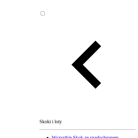
Skoki i loty
Wszystkie
Skok ze spadochronem