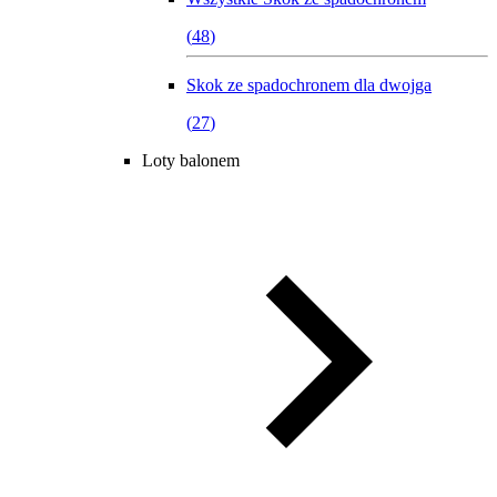
(
48
)
Skok ze spadochronem dla dwojga
(
27
)
Loty balonem