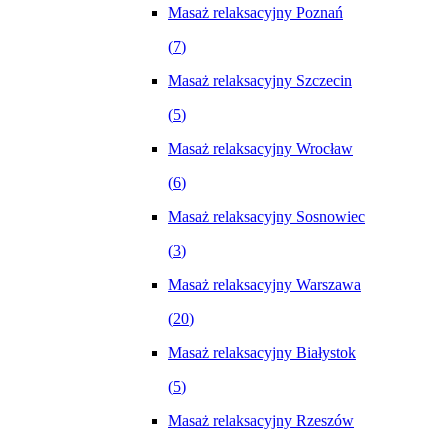
Masaż relaksacyjny Poznań
(
7
)
Masaż relaksacyjny Szczecin
(
5
)
Masaż relaksacyjny Wrocław
(
6
)
Masaż relaksacyjny Sosnowiec
(
3
)
Masaż relaksacyjny Warszawa
(
20
)
Masaż relaksacyjny Białystok
(
5
)
Masaż relaksacyjny Rzeszów