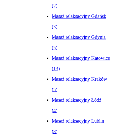
(
2
)
Masaż relaksacyjny Gdańsk
(
3
)
Masaż relaksacyjny Gdynia
(
5
)
Masaż relaksacyjny Katowice
(
13
)
Masaż relaksacyjny Kraków
(
5
)
Masaż relaksacyjny Łódź
(
4
)
Masaż relaksacyjny Lublin
(
8
)