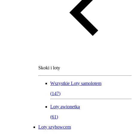
Skoki i loty
Wszystkie
Loty samolotem
(
147
)
Loty awionetką
(
61
)
Loty szybowcem