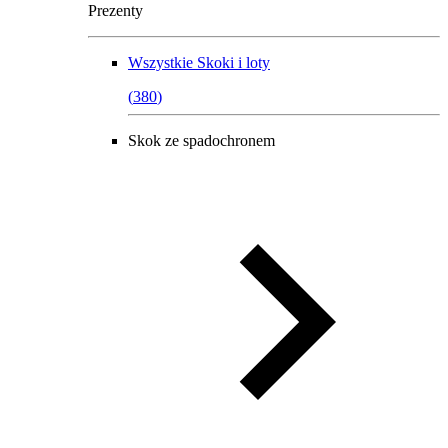
Prezenty
Wszystkie
Skoki i loty
(
380
)
Skok ze spadochronem