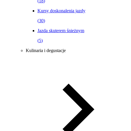
(
18
)
Kursy doskonalenia jazdy
(
30
)
Jazda skuterem śnieżnym
(
5
)
Kulinaria i degustacje