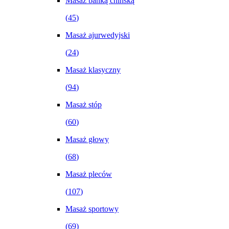
Masaż bańką chińską
(
45
)
Masaż ajurwedyjski
(
24
)
Masaż klasyczny
(
94
)
Masaż stóp
(
60
)
Masaż głowy
(
68
)
Masaż pleców
(
107
)
Masaż sportowy
(
69
)