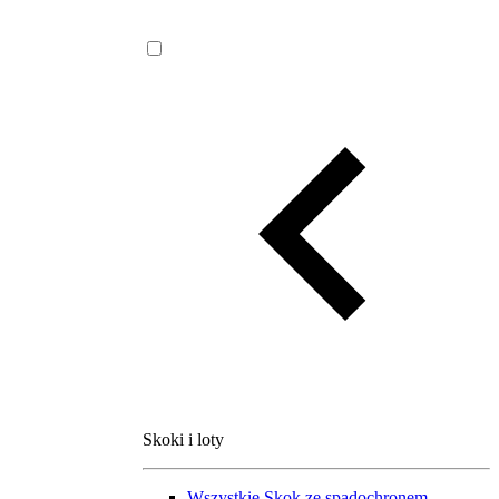
Skoki i loty
Wszystkie
Skok ze spadochronem