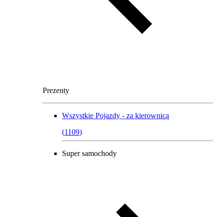
Prezenty
Wszystkie
Pojazdy - za kierownicą
(
1109
)
Super samochody