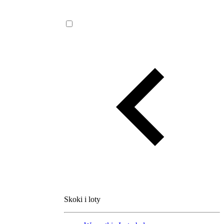
Skoki i loty