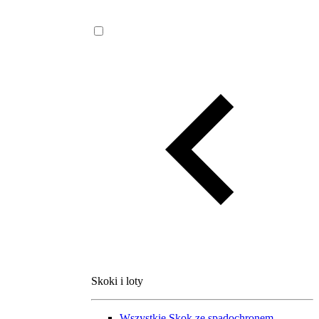
Skoki i loty
Wszystkie
Skok ze spadochronem