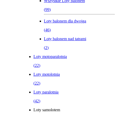
Wszystkie
Loty balonem
(
99
)
Loty balonem dla dwojga
(
46
)
Loty balonem nad tatrami
(
2
)
Loty motoparalotnią
(
22
)
Loty motolotnią
(
22
)
Loty paralotnią
(
42
)
Loty samolotem