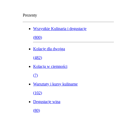
Prezenty
Wszystkie
Kulinaria i degustacje
(
800
)
Kolacje dla dwojga
(
482
)
Kolacja w ciemności
(
7
)
Warsztaty i kursy kulinarne
(
102
)
Degustacje wina
(
80
)