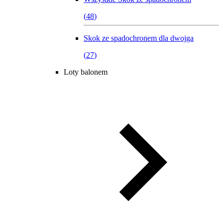
(
48
)
Skok ze spadochronem dla dwojga
(
27
)
Loty balonem