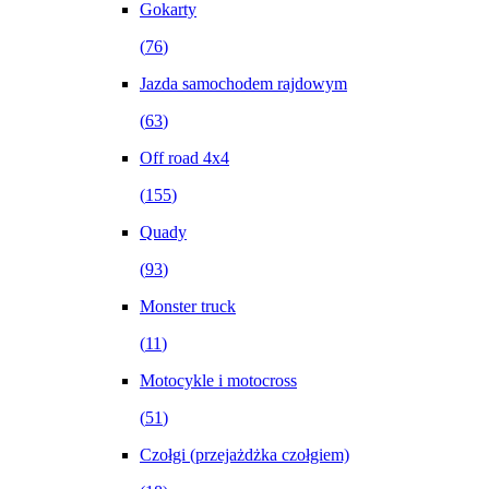
Gokarty
(
76
)
Jazda samochodem rajdowym
(
63
)
Off road 4x4
(
155
)
Quady
(
93
)
Monster truck
(
11
)
Motocykle i motocross
(
51
)
Czołgi (przejażdżka czołgiem)