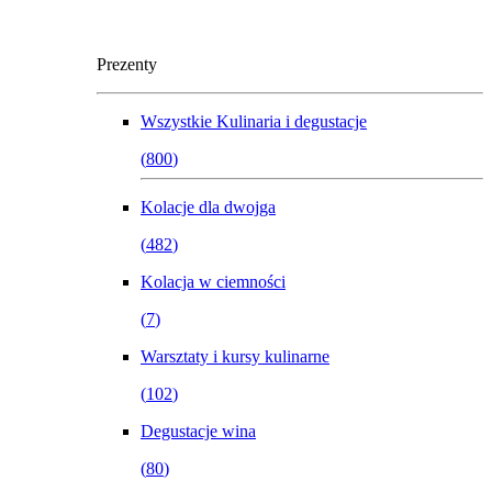
Prezenty
Wszystkie
Kulinaria i degustacje
(
800
)
Kolacje dla dwojga
(
482
)
Kolacja w ciemności
(
7
)
Warsztaty i kursy kulinarne
(
102
)
Degustacje wina
(
80
)