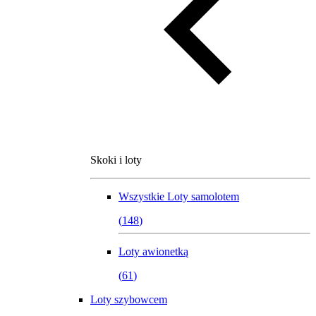
Skoki i loty
Wszystkie
Loty samolotem
(
148
)
Loty awionetką
(
61
)
Loty szybowcem