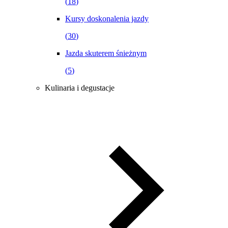
(
18
)
Kursy doskonalenia jazdy
(
30
)
Jazda skuterem śnieżnym
(
5
)
Kulinaria i degustacje