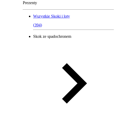
Prezenty
Wszystkie
Skoki i loty
(
394
)
Skok ze spadochronem