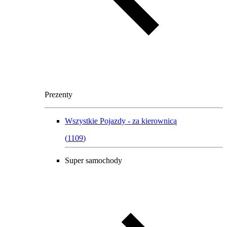
Prezenty
Wszystkie
Pojazdy - za kierownicą
(
1109
)
Super samochody