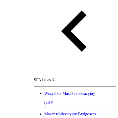
SPA i masaże
Wszystkie
Masaż relaksacyjny
(
204
)
Masaż relaksacyjny Bydgoszcz