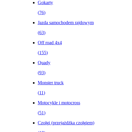
Gokarty
(
76
)
Jazda samochodem rajdowym
(
63
)
Off road 4x4
(
155
)
Quady
(
93
)
Monster truck
(
11
)
Motocykle i motocross
(
51
)
Czołgi (przejażdżka czołgiem)