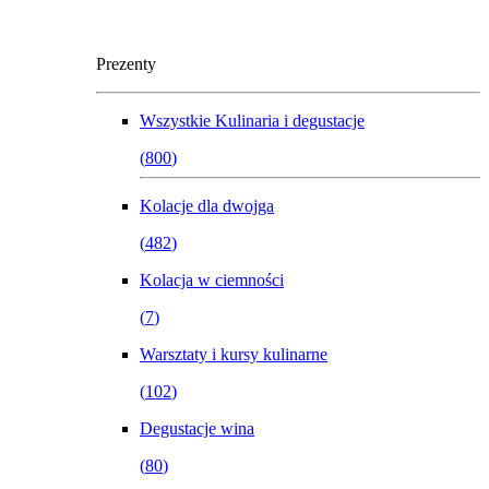
Prezenty
Wszystkie
Kulinaria i degustacje
(
800
)
Kolacje dla dwojga
(
482
)
Kolacja w ciemności
(
7
)
Warsztaty i kursy kulinarne
(
102
)
Degustacje wina
(
80
)