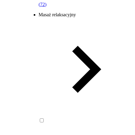
(
72
)
Masaż relaksacyjny