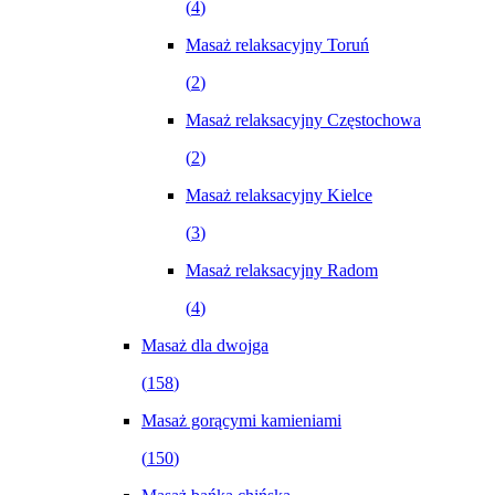
(
4
)
Masaż relaksacyjny Toruń
(
2
)
Masaż relaksacyjny Częstochowa
(
2
)
Masaż relaksacyjny Kielce
(
3
)
Masaż relaksacyjny Radom
(
4
)
Masaż dla dwojga
(
158
)
Masaż gorącymi kamieniami
(
150
)