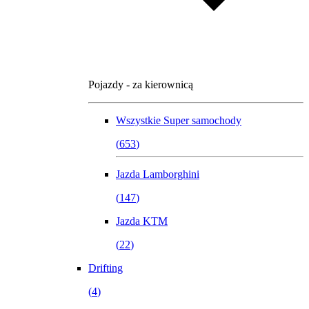
Pojazdy - za kierownicą
Wszystkie
Super samochody
(
653
)
Jazda Lamborghini
(
147
)
Jazda KTM
(
22
)
Drifting
(
4
)