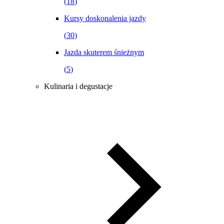
(
18
)
Kursy doskonalenia jazdy
(
30
)
Jazda skuterem śnieżnym
(
5
)
Kulinaria i degustacje