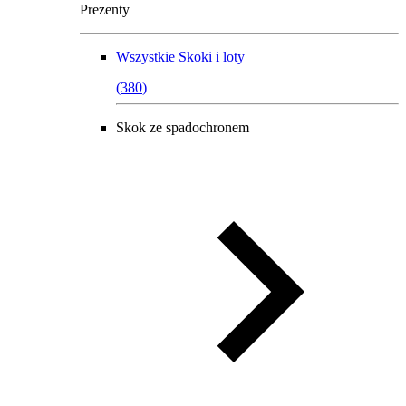
Prezenty
Wszystkie
Skoki i loty
(
380
)
Skok ze spadochronem