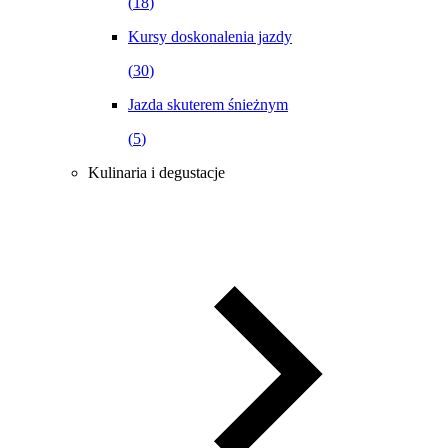
(
18
)
Kursy doskonalenia jazdy
(
30
)
Jazda skuterem śnieżnym
(
5
)
Kulinaria i degustacje