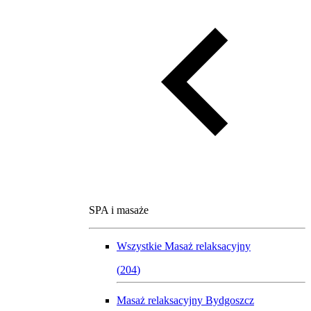
SPA i masaże
Wszystkie
Masaż relaksacyjny
(
204
)
Masaż relaksacyjny Bydgoszcz