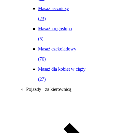
Masaż leczniczy
(
23
)
Masaż kręgosłupa
(
5
)
Masaż czekoladowy
(
70
)
Masaż dla kobiet w ciąży
(
27
)
Pojazdy - za kierownicą