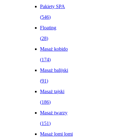
Pakiety SPA
(
546
)
Floating
(
28
)
Masaż kobido
(
174
)
Masaż balijski
(
91
)
Masaż tajski
(
186
)
Masaż twarzy
(
151
)
Masaż lomi lomi