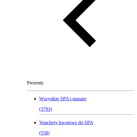
Prezenty
Wszystkie
SPA i masaże
(
3793
)
Vouchery kwotowe do SPA
(
558
)