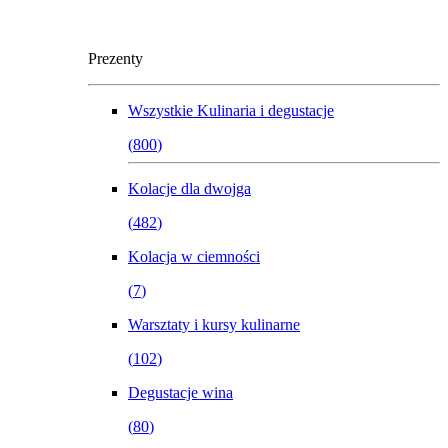
Prezenty
Wszystkie
Kulinaria i degustacje
(
800
)
Kolacje dla dwojga
(
482
)
Kolacja w ciemności
(
7
)
Warsztaty i kursy kulinarne
(
102
)
Degustacje wina
(
80
)