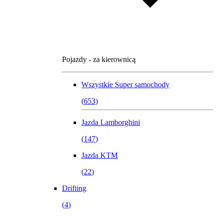
Pojazdy - za kierownicą
Wszystkie
Super samochody
(
653
)
Jazda Lamborghini
(
147
)
Jazda KTM
(
22
)
Drifting
(
4
)