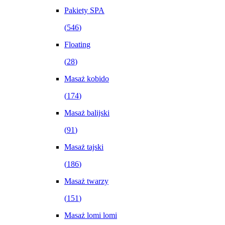
Pakiety SPA
(
546
)
Floating
(
28
)
Masaż kobido
(
174
)
Masaż balijski
(
91
)
Masaż tajski
(
186
)
Masaż twarzy
(
151
)
Masaż lomi lomi