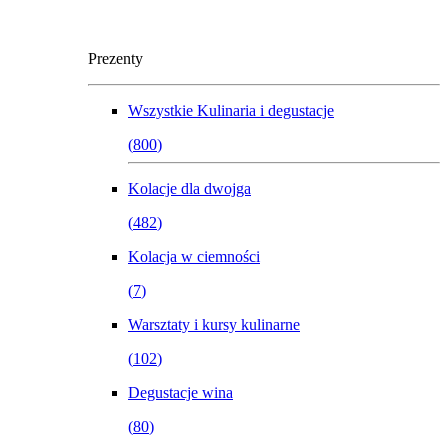
Prezenty
Wszystkie
Kulinaria i degustacje
(
800
)
Kolacje dla dwojga
(
482
)
Kolacja w ciemności
(
7
)
Warsztaty i kursy kulinarne
(
102
)
Degustacje wina
(
80
)