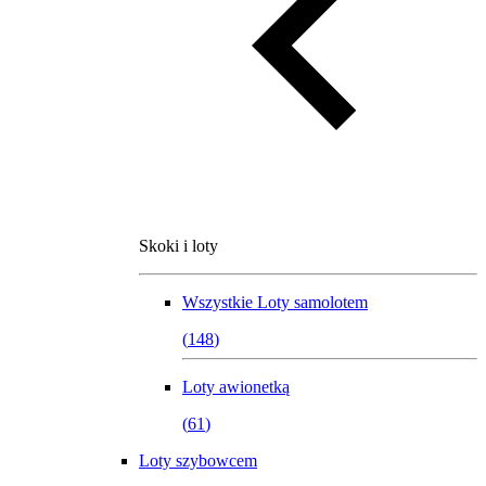
Skoki i loty
Wszystkie
Loty samolotem
(
148
)
Loty awionetką
(
61
)
Loty szybowcem