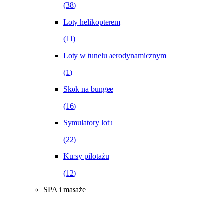
(
38
)
Loty helikopterem
(
11
)
Loty w tunelu aerodynamicznym
(
1
)
Skok na bungee
(
16
)
Symulatory lotu
(
22
)
Kursy pilotażu
(
12
)
SPA i masaże