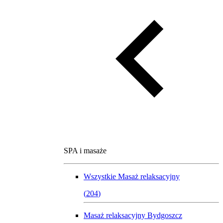
SPA i masaże
Wszystkie
Masaż relaksacyjny
(
204
)
Masaż relaksacyjny Bydgoszcz