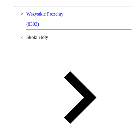
Wszystkie
Prezenty
(
8303
)
Skoki i loty