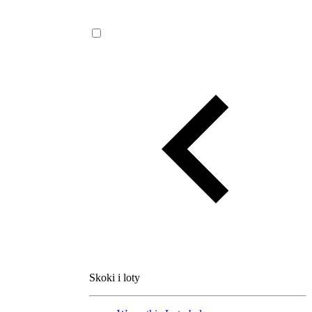
Skoki i loty