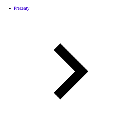
Prezenty