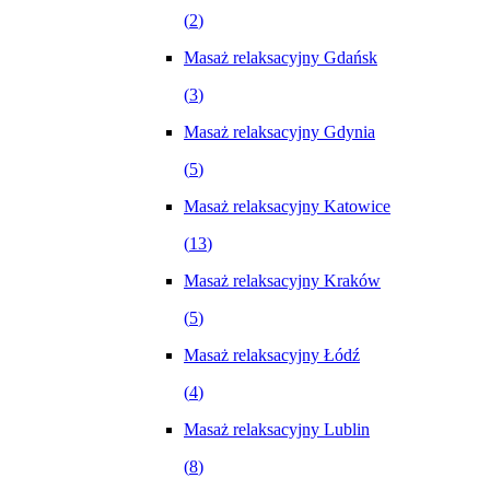
(
2
)
Masaż relaksacyjny Gdańsk
(
3
)
Masaż relaksacyjny Gdynia
(
5
)
Masaż relaksacyjny Katowice
(
13
)
Masaż relaksacyjny Kraków
(
5
)
Masaż relaksacyjny Łódź
(
4
)
Masaż relaksacyjny Lublin
(
8
)