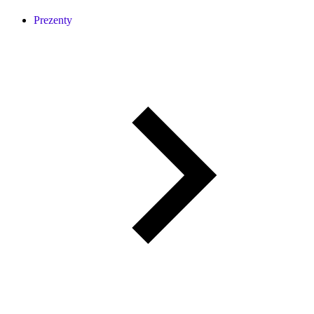
Prezenty