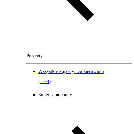
Prezenty
Wszystkie
Pojazdy - za kierownicą
(
1109
)
Super samochody