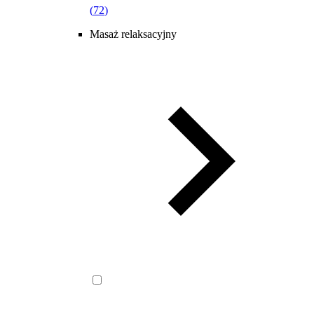
(
72
)
Masaż relaksacyjny