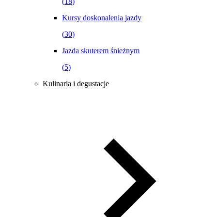
(
18
)
Kursy doskonalenia jazdy
(
30
)
Jazda skuterem śnieżnym
(
5
)
Kulinaria i degustacje