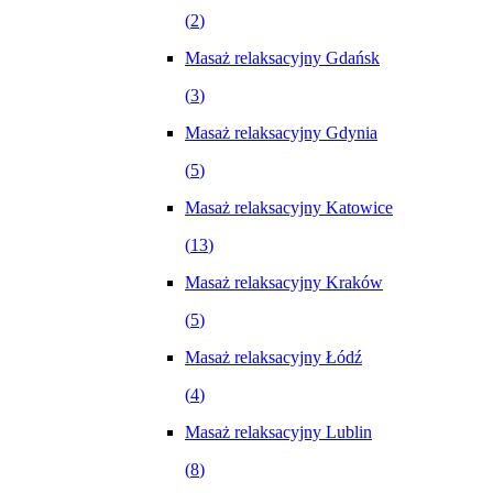
(
2
)
Masaż relaksacyjny Gdańsk
(
3
)
Masaż relaksacyjny Gdynia
(
5
)
Masaż relaksacyjny Katowice
(
13
)
Masaż relaksacyjny Kraków
(
5
)
Masaż relaksacyjny Łódź
(
4
)
Masaż relaksacyjny Lublin
(
8
)