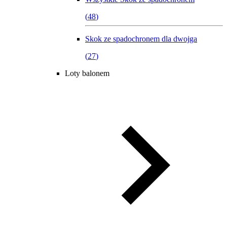
(
48
)
Skok ze spadochronem dla dwojga
(
27
)
Loty balonem