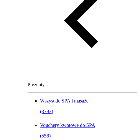
Prezenty
Wszystkie
SPA i masaże
(
3793
)
Vouchery kwotowe do SPA
(
558
)