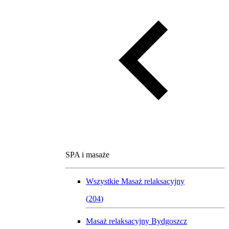
SPA i masaże
Wszystkie
Masaż relaksacyjny
(
204
)
Masaż relaksacyjny Bydgoszcz