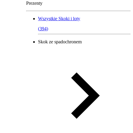
Prezenty
Wszystkie
Skoki i loty
(
394
)
Skok ze spadochronem