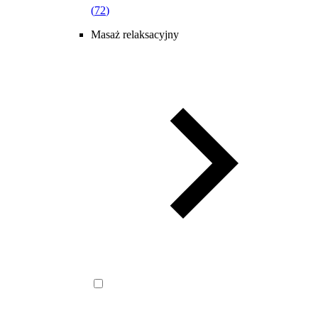
(
72
)
Masaż relaksacyjny