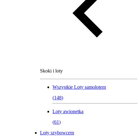
Skoki i loty
Wszystkie
Loty samolotem
(
148
)
Loty awionetką
(
61
)
Loty szybowcem