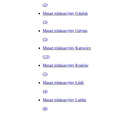
(
2
)
Masaż relaksacyjny Gdańsk
(
3
)
Masaż relaksacyjny Gdynia
(
5
)
Masaż relaksacyjny Katowice
(
13
)
Masaż relaksacyjny Kraków
(
5
)
Masaż relaksacyjny Łódź
(
4
)
Masaż relaksacyjny Lublin
(
8
)