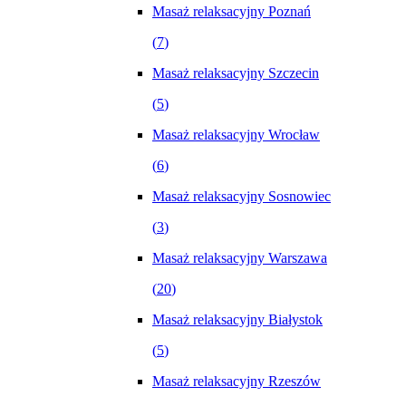
Masaż relaksacyjny Poznań
(
7
)
Masaż relaksacyjny Szczecin
(
5
)
Masaż relaksacyjny Wrocław
(
6
)
Masaż relaksacyjny Sosnowiec
(
3
)
Masaż relaksacyjny Warszawa
(
20
)
Masaż relaksacyjny Białystok
(
5
)
Masaż relaksacyjny Rzeszów