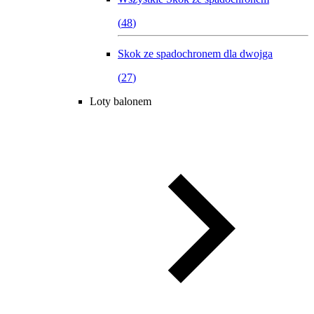
(
48
)
Skok ze spadochronem dla dwojga
(
27
)
Loty balonem