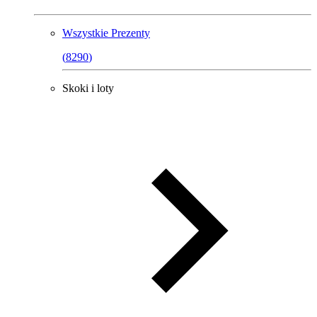
Wszystkie
Prezenty
(
8290
)
Skoki i loty