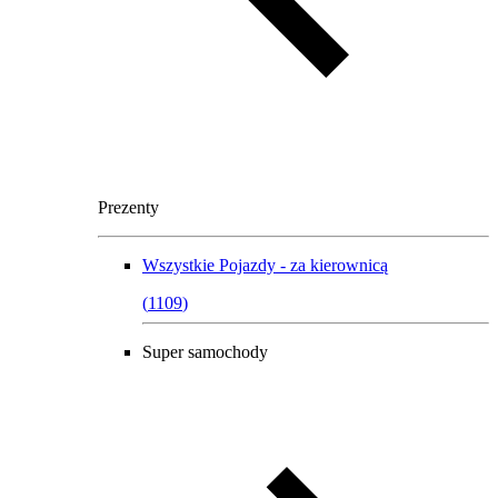
Prezenty
Wszystkie
Pojazdy - za kierownicą
(
1109
)
Super samochody