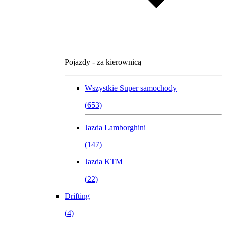
Pojazdy - za kierownicą
Wszystkie
Super samochody
(
653
)
Jazda Lamborghini
(
147
)
Jazda KTM
(
22
)
Drifting
(
4
)