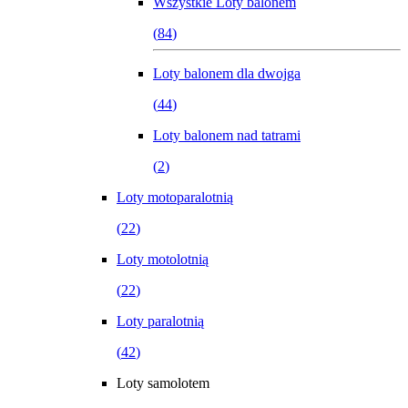
Wszystkie
Loty balonem
(
84
)
Loty balonem dla dwojga
(
44
)
Loty balonem nad tatrami
(
2
)
Loty motoparalotnią
(
22
)
Loty motolotnią
(
22
)
Loty paralotnią
(
42
)
Loty samolotem