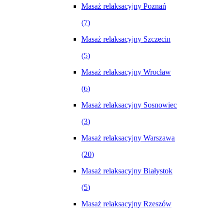
Masaż relaksacyjny Poznań
(
7
)
Masaż relaksacyjny Szczecin
(
5
)
Masaż relaksacyjny Wrocław
(
6
)
Masaż relaksacyjny Sosnowiec
(
3
)
Masaż relaksacyjny Warszawa
(
20
)
Masaż relaksacyjny Białystok
(
5
)
Masaż relaksacyjny Rzeszów