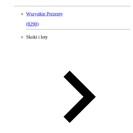
Wszystkie
Prezenty
(
8290
)
Skoki i loty