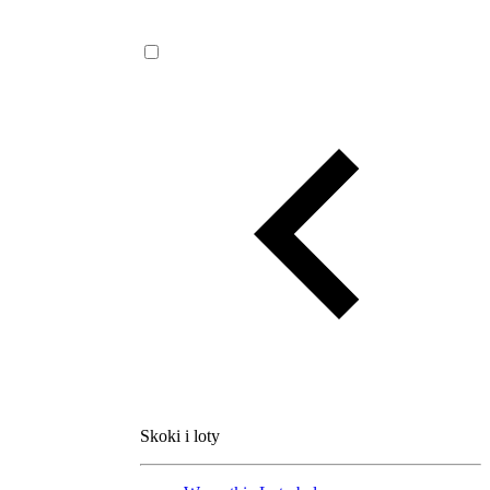
Skoki i loty