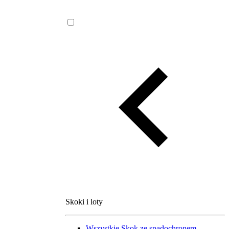
Skoki i loty
Wszystkie
Skok ze spadochronem