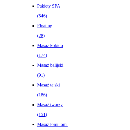
Pakiety SPA
(
546
)
Floating
(
28
)
Masaż kobido
(
174
)
Masaż balijski
(
91
)
Masaż tajski
(
186
)
Masaż twarzy
(
151
)
Masaż lomi lomi