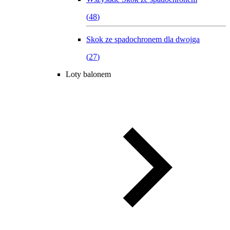
(
48
)
Skok ze spadochronem dla dwojga
(
27
)
Loty balonem