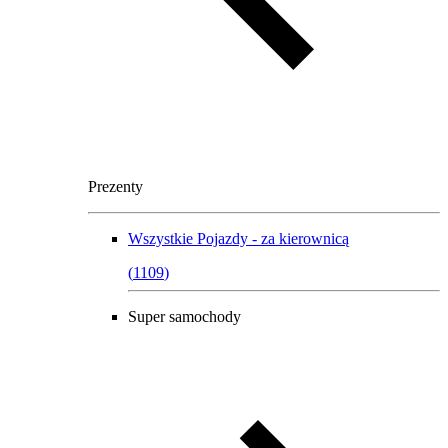
Prezenty
Wszystkie
Pojazdy - za kierownicą
(
1109
)
Super samochody