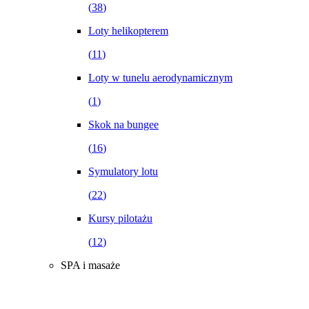
(
38
)
Loty helikopterem
(
11
)
Loty w tunelu aerodynamicznym
(
1
)
Skok na bungee
(
16
)
Symulatory lotu
(
22
)
Kursy pilotażu
(
12
)
SPA i masaże