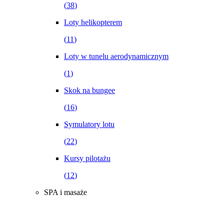
(
38
)
Loty helikopterem
(
11
)
Loty w tunelu aerodynamicznym
(
1
)
Skok na bungee
(
16
)
Symulatory lotu
(
22
)
Kursy pilotażu
(
12
)
SPA i masaże