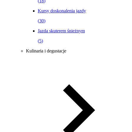
(
18
)
Kursy doskonalenia jazdy
(
30
)
Jazda skuterem śnieżnym
(
5
)
Kulinaria i degustacje