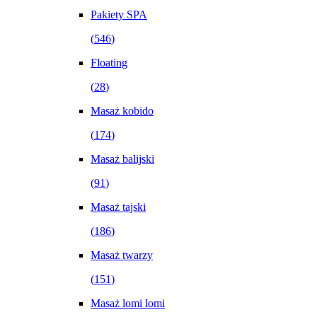
Pakiety SPA
(
546
)
Floating
(
28
)
Masaż kobido
(
174
)
Masaż balijski
(
91
)
Masaż tajski
(
186
)
Masaż twarzy
(
151
)
Masaż lomi lomi