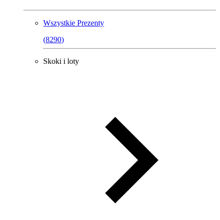
Wszystkie
Prezenty
(
8290
)
Skoki i loty