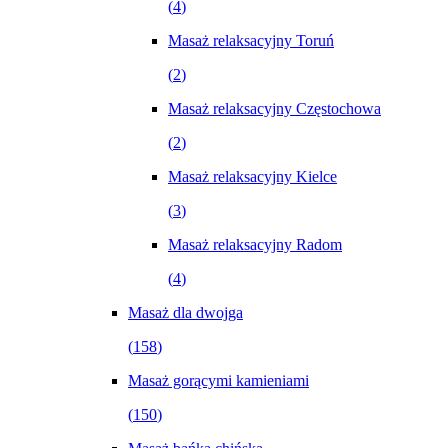
(
4
)
Masaż relaksacyjny Toruń
(
2
)
Masaż relaksacyjny Częstochowa
(
2
)
Masaż relaksacyjny Kielce
(
3
)
Masaż relaksacyjny Radom
(
4
)
Masaż dla dwojga
(
158
)
Masaż gorącymi kamieniami
(
150
)