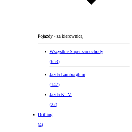
Pojazdy - za kierownicą
Wszystkie
Super samochody
(
653
)
Jazda Lamborghini
(
147
)
Jazda KTM
(
22
)
Drifting
(
4
)