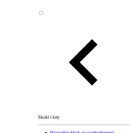
Skoki i loty
Wszystkie
Skok ze spadochronem