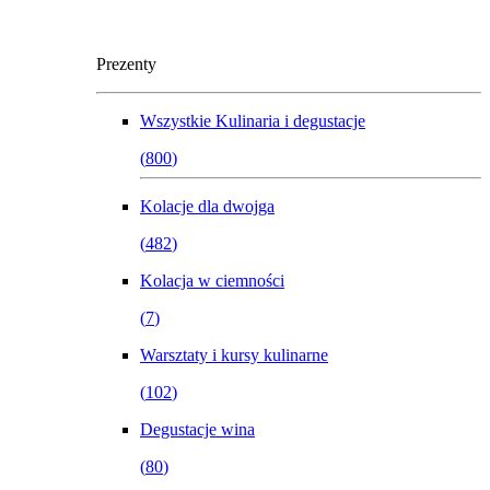
Prezenty
Wszystkie
Kulinaria i degustacje
(
800
)
Kolacje dla dwojga
(
482
)
Kolacja w ciemności
(
7
)
Warsztaty i kursy kulinarne
(
102
)
Degustacje wina
(
80
)