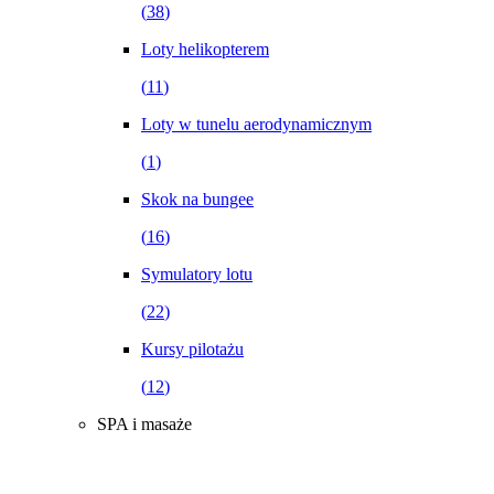
(
38
)
Loty helikopterem
(
11
)
Loty w tunelu aerodynamicznym
(
1
)
Skok na bungee
(
16
)
Symulatory lotu
(
22
)
Kursy pilotażu
(
12
)
SPA i masaże