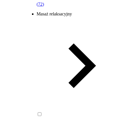
(
72
)
Masaż relaksacyjny