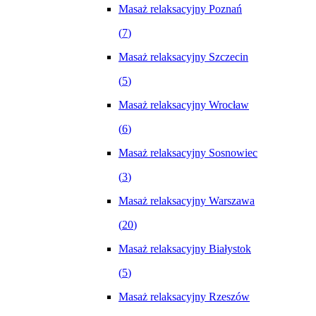
Masaż relaksacyjny Poznań
(
7
)
Masaż relaksacyjny Szczecin
(
5
)
Masaż relaksacyjny Wrocław
(
6
)
Masaż relaksacyjny Sosnowiec
(
3
)
Masaż relaksacyjny Warszawa
(
20
)
Masaż relaksacyjny Białystok
(
5
)
Masaż relaksacyjny Rzeszów