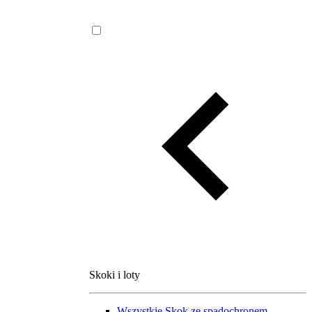
Skoki i loty
Wszystkie
Skok ze spadochronem