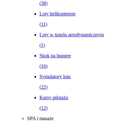
(
38
)
Loty helikopterem
(
11
)
Loty w tunelu aerodynamicznym
(
1
)
Skok na bungee
(
16
)
Symulatory lotu
(
22
)
Kursy pilotażu
(
12
)
SPA i masaże