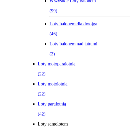
Wszystkie
Loty balonem
(
99
)
Loty balonem dla dwojga
(
46
)
Loty balonem nad tatrami
(
2
)
Loty motoparalotnią
(
22
)
Loty motolotnią
(
22
)
Loty paralotnią
(
42
)
Loty samolotem