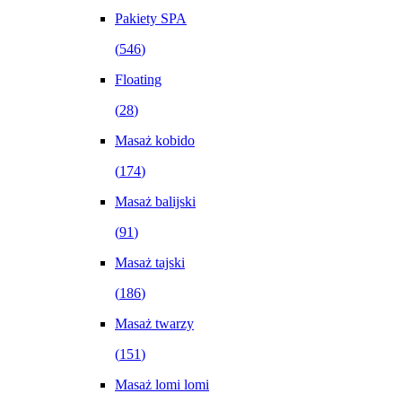
Pakiety SPA
(
546
)
Floating
(
28
)
Masaż kobido
(
174
)
Masaż balijski
(
91
)
Masaż tajski
(
186
)
Masaż twarzy
(
151
)
Masaż lomi lomi