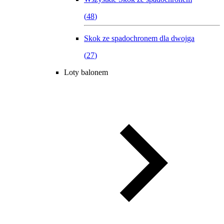
(
48
)
Skok ze spadochronem dla dwojga
(
27
)
Loty balonem