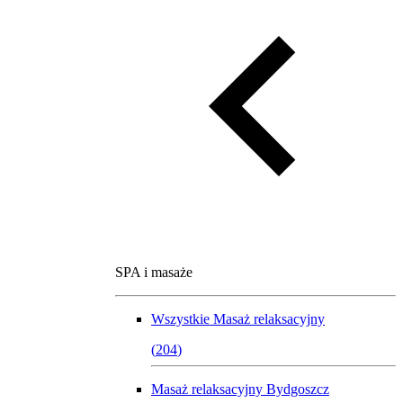
SPA i masaże
Wszystkie
Masaż relaksacyjny
(
204
)
Masaż relaksacyjny Bydgoszcz