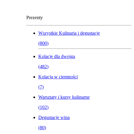
Prezenty
Wszystkie
Kulinaria i degustacje
(
800
)
Kolacje dla dwojga
(
482
)
Kolacja w ciemności
(
7
)
Warsztaty i kursy kulinarne
(
102
)
Degustacje wina
(
80
)