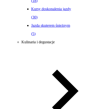
(
18
)
Kursy doskonalenia jazdy
(
30
)
Jazda skuterem śnieżnym
(
5
)
Kulinaria i degustacje