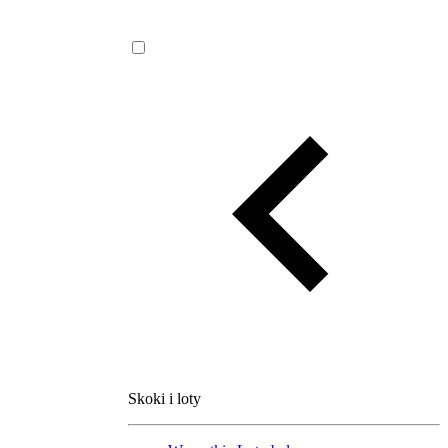
Skoki i loty