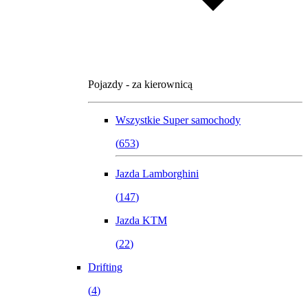
Pojazdy - za kierownicą
Wszystkie
Super samochody
(
653
)
Jazda Lamborghini
(
147
)
Jazda KTM
(
22
)
Drifting
(
4
)