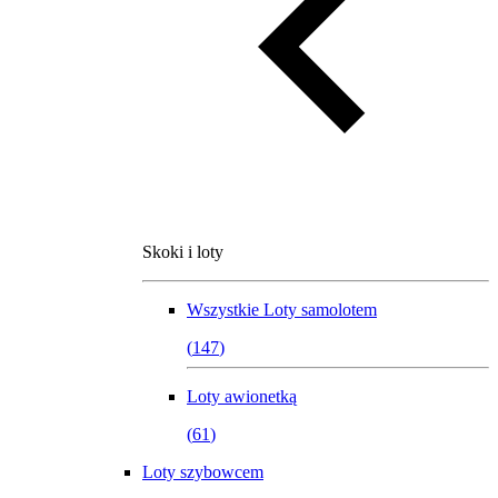
Skoki i loty
Wszystkie
Loty samolotem
(
147
)
Loty awionetką
(
61
)
Loty szybowcem