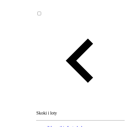
Skoki i loty