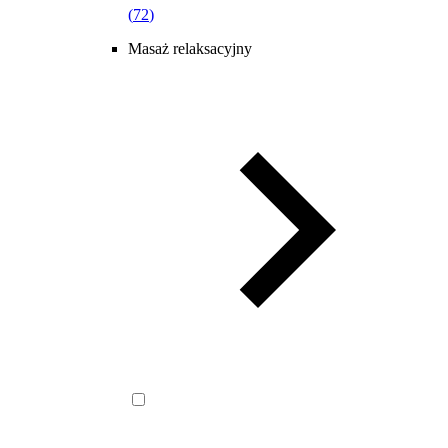
(
72
)
Masaż relaksacyjny