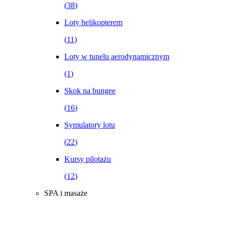
(
38
)
Loty helikopterem
(
11
)
Loty w tunelu aerodynamicznym
(
1
)
Skok na bungee
(
16
)
Symulatory lotu
(
22
)
Kursy pilotażu
(
12
)
SPA i masaże