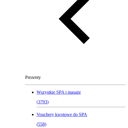
Prezenty
Wszystkie
SPA i masaże
(
3793
)
Vouchery kwotowe do SPA
(
558
)