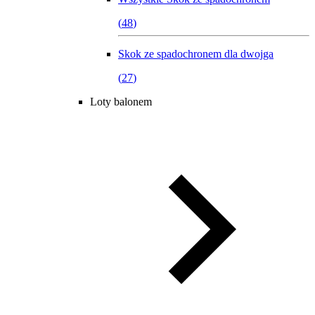
(
48
)
Skok ze spadochronem dla dwojga
(
27
)
Loty balonem