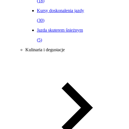
(
18
)
Kursy doskonalenia jazdy
(
30
)
Jazda skuterem śnieżnym
(
5
)
Kulinaria i degustacje