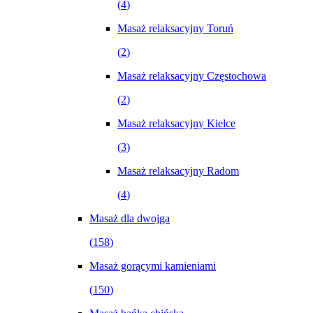
(
4
)
Masaż relaksacyjny Toruń
(
2
)
Masaż relaksacyjny Częstochowa
(
2
)
Masaż relaksacyjny Kielce
(
3
)
Masaż relaksacyjny Radom
(
4
)
Masaż dla dwojga
(
158
)
Masaż gorącymi kamieniami
(
150
)