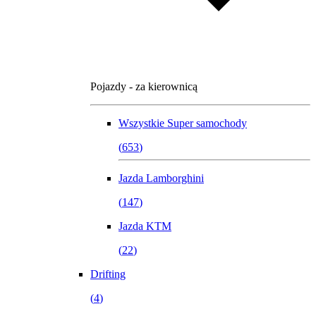
Pojazdy - za kierownicą
Wszystkie
Super samochody
(
653
)
Jazda Lamborghini
(
147
)
Jazda KTM
(
22
)
Drifting
(
4
)