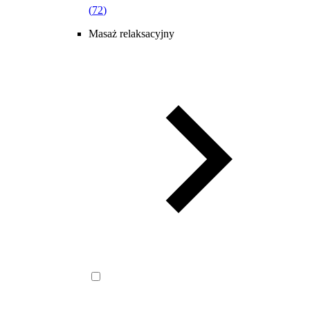
(
72
)
Masaż relaksacyjny