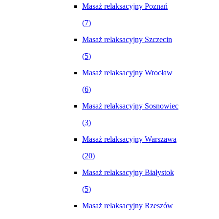
Masaż relaksacyjny Poznań
(
7
)
Masaż relaksacyjny Szczecin
(
5
)
Masaż relaksacyjny Wrocław
(
6
)
Masaż relaksacyjny Sosnowiec
(
3
)
Masaż relaksacyjny Warszawa
(
20
)
Masaż relaksacyjny Białystok
(
5
)
Masaż relaksacyjny Rzeszów