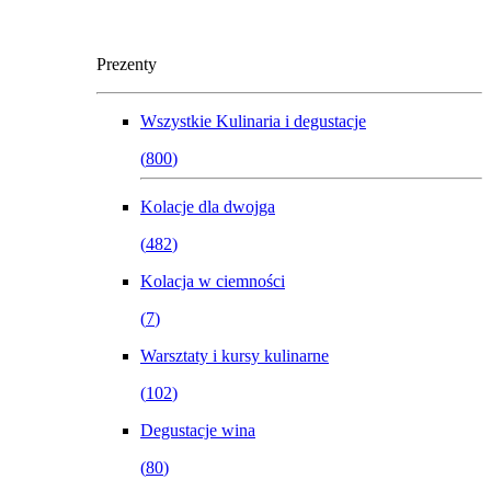
Prezenty
Wszystkie
Kulinaria i degustacje
(
800
)
Kolacje dla dwojga
(
482
)
Kolacja w ciemności
(
7
)
Warsztaty i kursy kulinarne
(
102
)
Degustacje wina
(
80
)