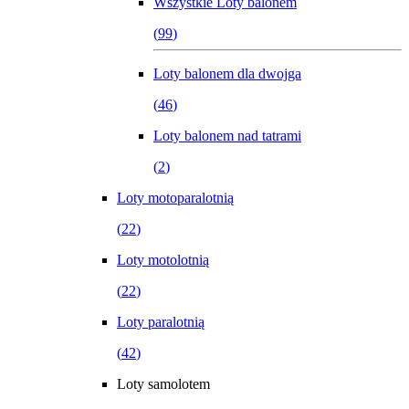
Wszystkie
Loty balonem
(
99
)
Loty balonem dla dwojga
(
46
)
Loty balonem nad tatrami
(
2
)
Loty motoparalotnią
(
22
)
Loty motolotnią
(
22
)
Loty paralotnią
(
42
)
Loty samolotem