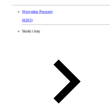
Wszystkie
Prezenty
(
8303
)
Skoki i loty