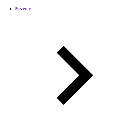
Prezenty