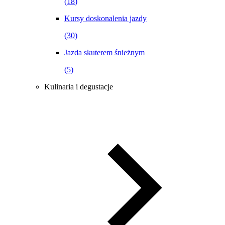
(
18
)
Kursy doskonalenia jazdy
(
30
)
Jazda skuterem śnieżnym
(
5
)
Kulinaria i degustacje