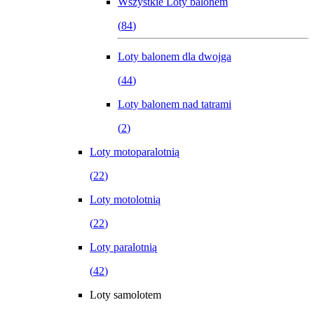
Wszystkie
Loty balonem
(
84
)
Loty balonem dla dwojga
(
44
)
Loty balonem nad tatrami
(
2
)
Loty motoparalotnią
(
22
)
Loty motolotnią
(
22
)
Loty paralotnią
(
42
)
Loty samolotem