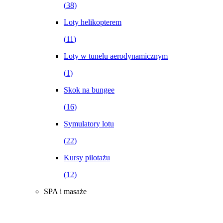
(
38
)
Loty helikopterem
(
11
)
Loty w tunelu aerodynamicznym
(
1
)
Skok na bungee
(
16
)
Symulatory lotu
(
22
)
Kursy pilotażu
(
12
)
SPA i masaże