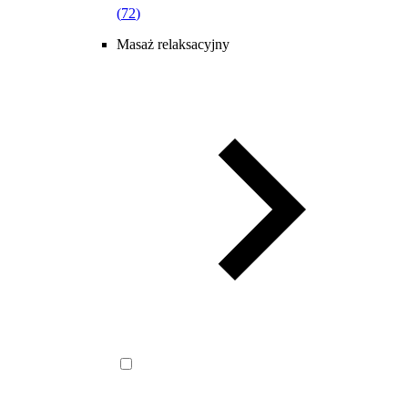
(
72
)
Masaż relaksacyjny