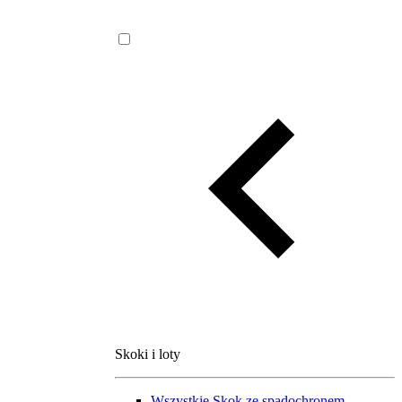
Skoki i loty
Wszystkie
Skok ze spadochronem