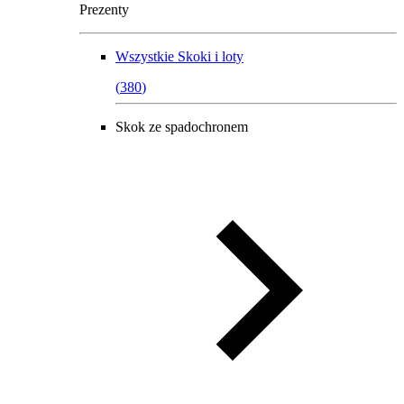
Prezenty
Wszystkie
Skoki i loty
(
380
)
Skok ze spadochronem