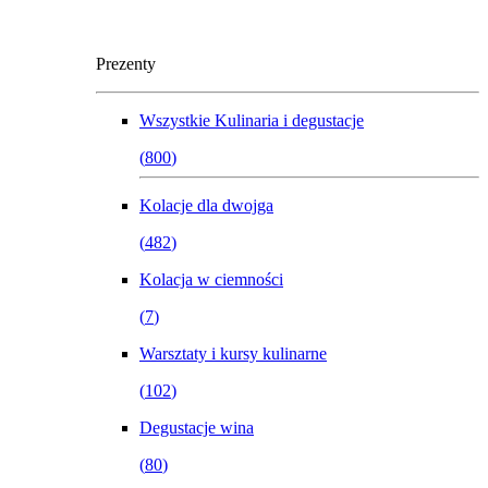
Prezenty
Wszystkie
Kulinaria i degustacje
(
800
)
Kolacje dla dwojga
(
482
)
Kolacja w ciemności
(
7
)
Warsztaty i kursy kulinarne
(
102
)
Degustacje wina
(
80
)