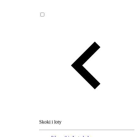
Skoki i loty