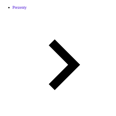
Prezenty