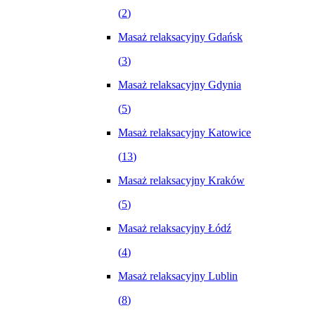
(
2
)
Masaż relaksacyjny Gdańsk
(
3
)
Masaż relaksacyjny Gdynia
(
5
)
Masaż relaksacyjny Katowice
(
13
)
Masaż relaksacyjny Kraków
(
5
)
Masaż relaksacyjny Łódź
(
4
)
Masaż relaksacyjny Lublin
(
8
)