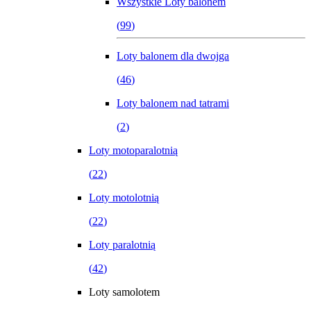
Wszystkie
Loty balonem
(
99
)
Loty balonem dla dwojga
(
46
)
Loty balonem nad tatrami
(
2
)
Loty motoparalotnią
(
22
)
Loty motolotnią
(
22
)
Loty paralotnią
(
42
)
Loty samolotem