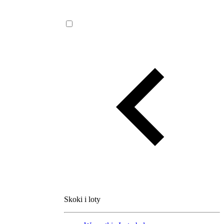
Skoki i loty