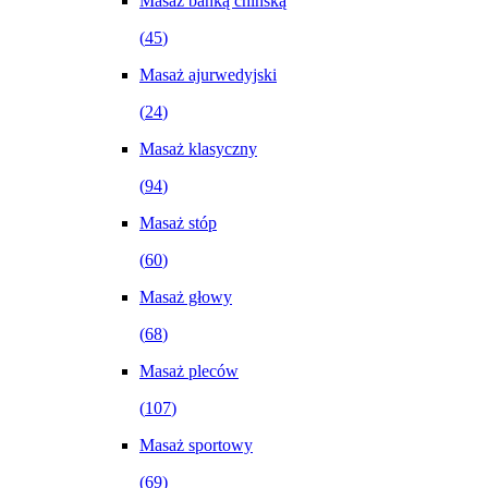
Masaż bańką chińską
(
45
)
Masaż ajurwedyjski
(
24
)
Masaż klasyczny
(
94
)
Masaż stóp
(
60
)
Masaż głowy
(
68
)
Masaż pleców
(
107
)
Masaż sportowy
(
69
)