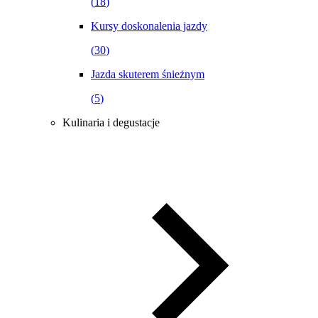
(
18
)
Kursy doskonalenia jazdy
(
30
)
Jazda skuterem śnieżnym
(
5
)
Kulinaria i degustacje