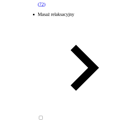
(
72
)
Masaż relaksacyjny