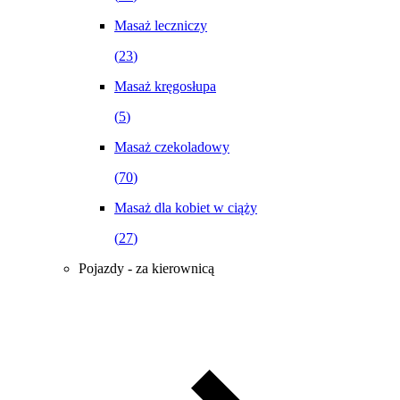
Masaż leczniczy
(
23
)
Masaż kręgosłupa
(
5
)
Masaż czekoladowy
(
70
)
Masaż dla kobiet w ciąży
(
27
)
Pojazdy - za kierownicą