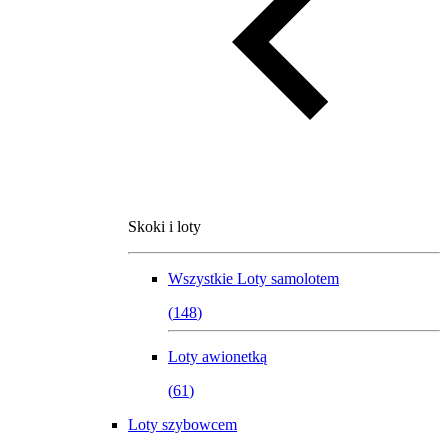
Skoki i loty
Wszystkie
Loty samolotem
(
148
)
Loty awionetką
(
61
)
Loty szybowcem