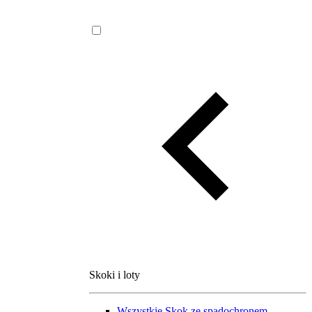
Skoki i loty
Wszystkie
Skok ze spadochronem