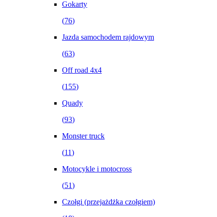
Gokarty
(
76
)
Jazda samochodem rajdowym
(
63
)
Off road 4x4
(
155
)
Quady
(
93
)
Monster truck
(
11
)
Motocykle i motocross
(
51
)
Czołgi (przejażdżka czołgiem)